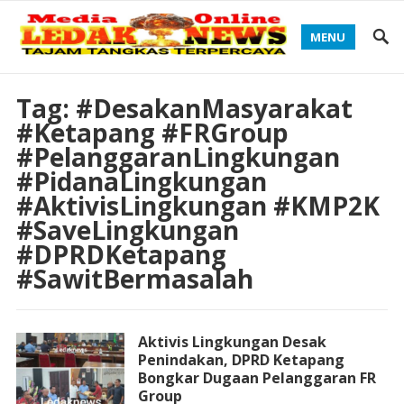
MENU
Tag:
#DesakanMasyarakat
#Ketapang #FRGroup
#PelanggaranLingkungan
#PidanaLingkungan
#AktivisLingkungan #KMP2K
#SaveLingkungan
#DPRDKetapang
#SawitBermasalah
Aktivis Lingkungan Desak
Penindakan, DPRD Ketapang
Bongkar Dugaan Pelanggaran FR
Group