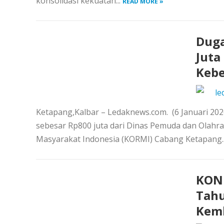
konsolidasi kekuatan...
READ MORE »
Duga
Juta
Kebe
le
Ketapang,Kalbar – Ledaknews.com. (6 Januari 2
sebesar Rp800 juta dari Dinas Pemuda dan Olahr
Masyarakat Indonesia (KORMI) Cabang Ketapang..
KONI
Tahu
Kemb