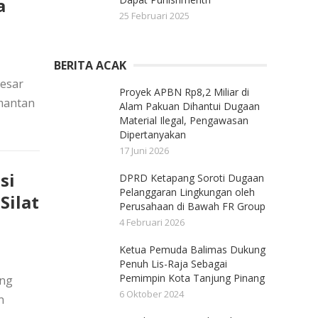
a
25 Februari 2025
BERITA ACAK
Besar
Proyek APBN Rp8,2 Miliar di
imantan
Alam Pakuan Dihantui Dugaan
Material Ilegal, Pengawasan
Dipertanyakan
17 Juni 2026
si
DPRD Ketapang Soroti Dugaan
Pelanggaran Lingkungan oleh
Silat
Perusahaan di Bawah FR Group
4 Februari 2026
Ketua Pemuda Balimas Dukung
Penuh Lis-Raja Sebagai
Pemimpin Kota Tanjung Pinang
ang
6 Oktober 2024
n