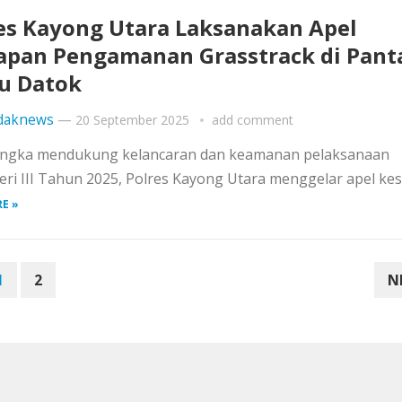
es Kayong Utara Laksanakan Apel
apan Pengamanan Grasstrack di Pant
u Datok
daknews
—
20 September 2025
add comment
rangka mendukung kelancaran dan keamanan pelaksanaan
eri III Tahun 2025, Polres Kayong Utara menggelar apel ke
E »
1
2
N