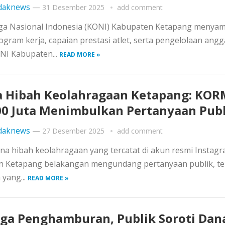
daknews
—
31 Desember 2025
add comment
ga Nasional Indonesia (KONI) Kabupaten Ketapang menya
gram kerja, capaian prestasi atlet, serta pengelolaan ang
NI Kabupaten...
READ MORE »
 Hibah Keolahragaan Ketapang: KOR
0 Juta Menimbulkan Pertanyaan Publ
daknews
—
27 Desember 2025
add comment
na hibah keolahragaan yang tercatat di akun resmi Instag
n Ketapang belakangan mengundang pertanyaan publik, t
yang...
READ MORE »
ga Penghamburan, Publik Soroti Dan