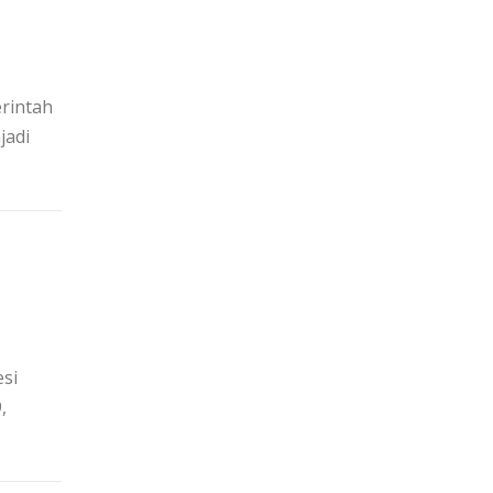
erintah
jadi
si
,