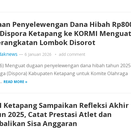
an Penyelewengan Dana Hibah Rp80
 Dispora Ketapang ke KORMI Menguat
rangkatan Lombok Disorot
daknews
—
6 Januari 2026
add comment
026) Menguat dugaan penyelewengan dana hibah tahun 2025
aga (Dispora) Kabupaten Ketapang untuk Komite Olahraga
..
READ MORE »
 Ketapang Sampaikan Refleksi Akhir
n 2025, Catat Prestasi Atlet dan
alikan Sisa Anggaran