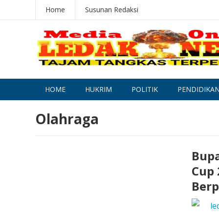
Home
Susunan Redaksi
HOME
HUKRIM
POLITIK
PENDIDIKA
Olahraga
Bupa
Cup 
Berp
le