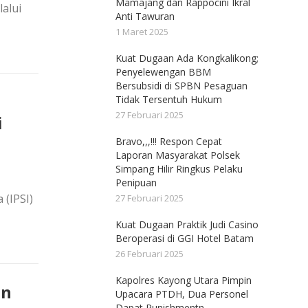
Mamajang dan Rappocini Ikral
alui
Anti Tawuran
1 Maret 2025
Kuat Dugaan Ada Kongkalikong;
Penyelewengan BBM
Bersubsidi di SPBN Pesaguan
Tidak Tersentuh Hukum
27 Februari 2025
i
Bravo,,,!!! Respon Cepat
Laporan Masyarakat Polsek
Simpang Hilir Ringkus Pelaku
Penipuan
 (IPSI)
27 Februari 2025
Kuat Dugaan Praktik Judi Casino
Beroperasi di GGI Hotel Batam
26 Februari 2025
Kapolres Kayong Utara Pimpin
an
Upacara PTDH, Dua Personel
Dapat Punishmentn