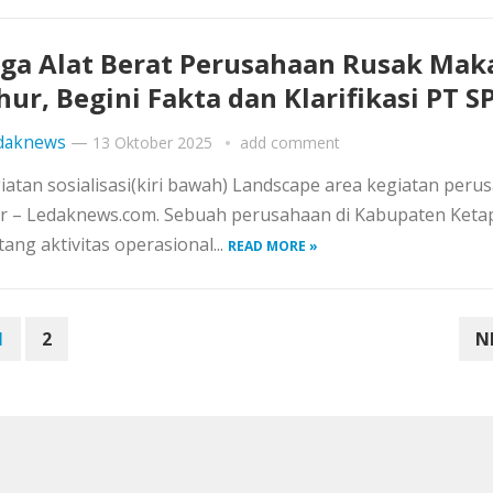
ga Alat Berat Perusahaan Rusak Ma
hur, Begini Fakta dan Klarifikasi PT SP
daknews
—
13 Oktober 2025
add comment
iatan sosialisasi(kiri bawah) Landscape area kegiatan peru
r – Ledaknews.com. Sebuah perusahaan di Kabupaten Ket
g aktivitas operasional...
READ MORE »
1
2
N