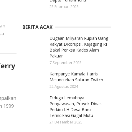
25 Februari 2025
nan
BERITA ACAK
sa
Dugaan Miliyaran Rupiah Uang
Rakyat Dikorupsi, Kejagung RI
Bakal Periksa Kades Alam
Pakuan
7 September 2025
Verry
Kampanye Kamala Harris
Meluncurkan Saluran Twitch
22 Agustus 2024
mpaikan
Diduga Lemahnya
Pengawasan, Proyek Dinas
n 1999
Perkim LH Desa Baru
Terindikasi Gagal Mutu
21 Desember 2025