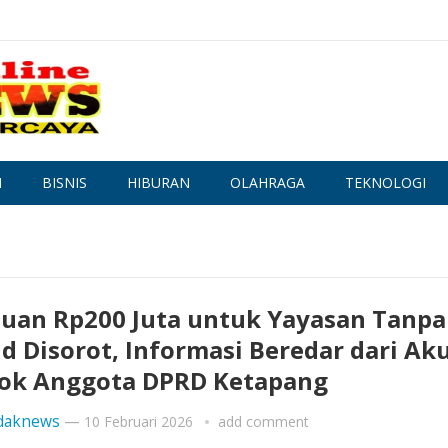
N
BISNIS
HIBURAN
OLAHRAGA
TEKNOLOGI
uan Rp200 Juta untuk Yayasan Tanpa
d Disorot, Informasi Beredar dari Ak
ok Anggota DPRD Ketapang
daknews
—
10 Februari 2026
add comment