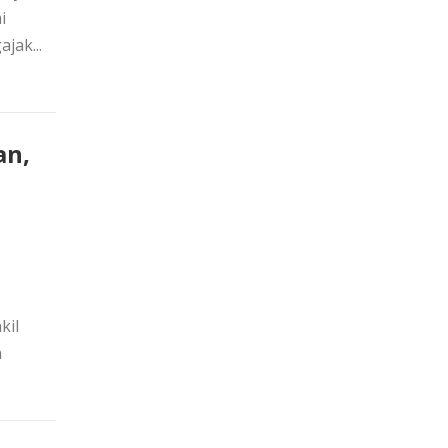
i
jak...
an,
kil
a