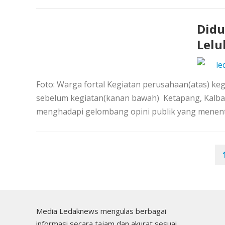
Didu
Lelu
le
Foto: Warga fortal Kegiatan perusahaan(atas) keg
sebelum kegiatan(kanan bawah) Ketapang, Kalba
menghadapi gelombang opini publik yang menentan
PAGINASI
POS
Media Ledaknews mengulas berbagai
informasi secara tajam dan akurat sesuai