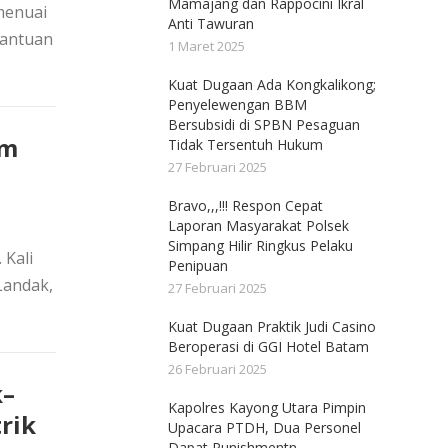
Mamajang dan Rappocini Ikral
menuai
Anti Tawuran
bantuan
1 Maret 2025
Kuat Dugaan Ada Kongkalikong;
Penyelewengan BBM
Bersubsidi di SPBN Pesaguan
im
Tidak Tersentuh Hukum
27 Februari 2025
Bravo,,,!!! Respon Cepat
Laporan Masyarakat Polsek
Simpang Hilir Ringkus Pelaku
 Kali
Penipuan
Landak,
27 Februari 2025
Kuat Dugaan Praktik Judi Casino
Beroperasi di GGI Hotel Batam
26 Februari 2025
k–
Kapolres Kayong Utara Pimpin
rik
Upacara PTDH, Dua Personel
Dapat Punishmentn