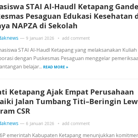
siswa STAI Al-Haudl Ketapang Gand
esmas Pesaguan Edukasi Kesehatan 
ya NAPZA di Sekolah
daknews
—
9 Januari 2026
add comment
asiswa STAI Al-Haudl Ketapang yang melaksanakan Kuliah 
aborasi dengan Puskesmas Pesaguan menggelar pemeriksa
ntangan belajar...
READ MORE »
ti Ketapang Ajak Empat Perusahaan
aiki Jalan Tumbang Titi–Beringin Lew
ram CSR
daknews
—
6 Januari 2026
add comment
2026P emerintah Kabupaten Ketapang menunjukkan komitme