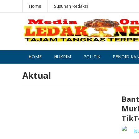
Home
Susunan Redaksi
HOME
HUKRIM
POLITIK
PENDIDIKA
Aktual
Bant
Muri
TikT
le