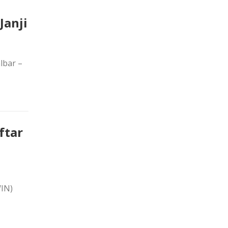
Janji
lbar –
ftar
IN)