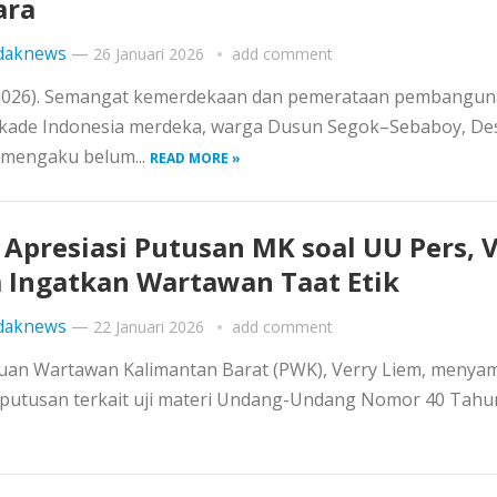
ara
daknews
—
26 Januari 2026
add comment
li 2026). Semangat kemerdekaan dan pemerataan pembangu
 dekade Indonesia merdeka, warga Dusun Segok–Sebaboy, De
 mengaku belum...
READ MORE »
Apresiasi Putusan MK soal UU Pers, 
 Ingatkan Wartawan Taat Etik
daknews
—
22 Januari 2026
add comment
tuan Wartawan Kalimantan Barat (PWK), Verry Liem, menya
 putusan terkait uji materi Undang-Undang Nomor 40 Tahu