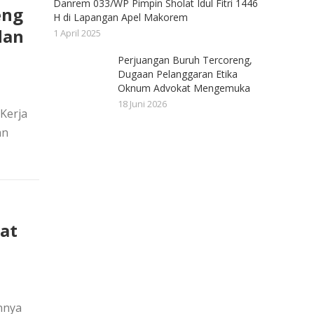
Danrem 033/WP Pimpin Sholat Idul Fitri 1446
eng
H di Lapangan Apel Makorem
dan
1 April 2025
Perjuangan Buruh Tercoreng,
Dugaan Pelanggaran Etika
Oknum Advokat Mengemuka
18 Juni 2026
Kerja
an
at
nnya