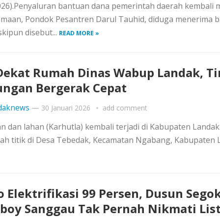
026).Penyaluran bantuan dana pemerintah daerah kembali 
gamaan, Pondok Pesantren Darul Tauhid, diduga menerima 
ipun disebut...
READ MORE »
Dekat Rumah Dinas Wabup Landak, T
ngan Bergerak Cepat
daknews
—
30 Januari 2026
add comment
dan lahan (Karhutla) kembali terjadi di Kabupaten Landak.
mlah titik di Desa Tebedak, Kecamatan Ngabang, Kabupaten 
o Elektrifikasi 99 Persen, Dusun Sego
boy Sanggau Tak Pernah Nikmati List