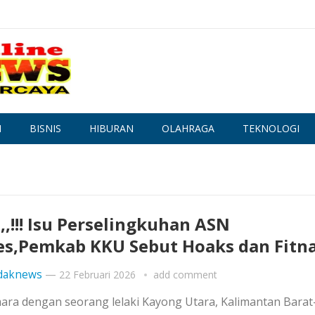
N
BISNIS
HIBURAN
OLAHRAGA
TEKNOLOGI
l,,!!! Isu Perselingkuhan ASN
s,Pemkab KKU Sebut Hoaks dan Fitn
daknews
—
22 Februari 2026
add comment
smara dengan seorang lelaki Kayong Utara, Kalimantan Bara