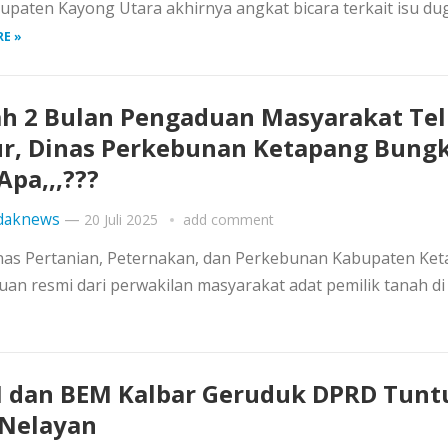
paten Kayong Utara akhirnya angkat bicara terkait isu du
E »
h 2 Bulan Pengaduan Masyarakat Te
r, Dinas Perkebunan Ketapang Bun
Apa,,,???
daknews
—
20 Juli 2025
add comment
inas Pertanian, Peternakan, dan Perkebunan Kabupaten Ke
n resmi dari perwakilan masyarakat adat pemilik tanah di
»
 dan BEM Kalbar Geruduk DPRD Tunt
Nelayan