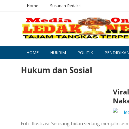
Home
Susunan Redaksi
HOME
HUKRIM
POLITIK
PENDIDIKA
Hukum dan Sosial
Vira
Nake
le
Foto Ilustrasi: Seorang bidan sedang menjalin a