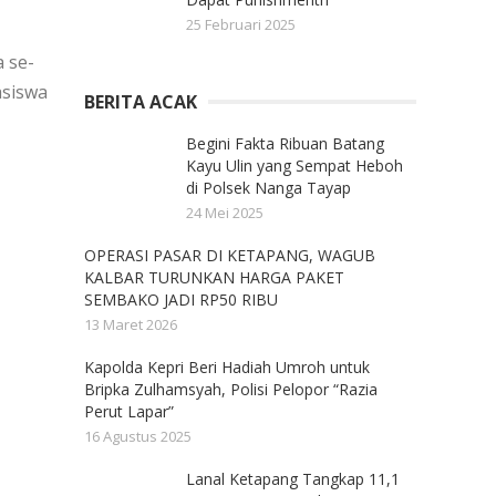
25 Februari 2025
 se-
asiswa
BERITA ACAK
Begini Fakta Ribuan Batang
Kayu Ulin yang Sempat Heboh
di Polsek Nanga Tayap
24 Mei 2025
OPERASI PASAR DI KETAPANG, WAGUB
KALBAR TURUNKAN HARGA PAKET
SEMBAKO JADI RP50 RIBU
13 Maret 2026
Kapolda Kepri Beri Hadiah Umroh untuk
Bripka Zulhamsyah, Polisi Pelopor “Razia
Perut Lapar”
16 Agustus 2025
Lanal Ketapang Tangkap 11,1