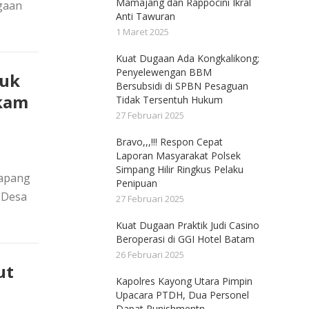
Mamajang dan Rappocini Ikral
gaan
Anti Tawuran
1 Maret 2025
Kuat Dugaan Ada Kongkalikong;
Penyelewengan BBM
luk
Bersubsidi di SPBN Pesaguan
gkam
Tidak Tersentuh Hukum
27 Februari 2025
Bravo,,,!!! Respon Cepat
Laporan Masyarakat Polsek
Simpang Hilir Ringkus Pelaku
tapang
Penipuan
 Desa
27 Februari 2025
Kuat Dugaan Praktik Judi Casino
Beroperasi di GGI Hotel Batam
26 Februari 2025
ut
Kapolres Kayong Utara Pimpin
Upacara PTDH, Dua Personel
Dapat Punishmentn