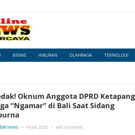
N
BISNIS
HIBURAN
OLAHRAGA
TEKNOLOGI
dak! Oknum Anggota DPRD Ketapang
ga “Ngamar” di Bali Saat Sidang
purna
daknews
—
14 Juli 2026
add comment