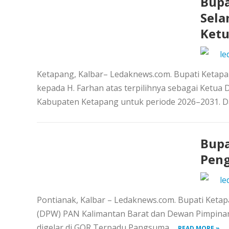
Bupa
Sela
Ketu
le
Ketapang, Kalbar– Ledaknews.com. Bupati Ketapa
kepada H. Farhan atas terpilihnya sebagai Ketu
Kabupaten Ketapang untuk periode 2026–2031. Da
Bupa
Peng
le
Pontianak, Kalbar – Ledaknews.com. Bupati Keta
(DPW) PAN Kalimantan Barat dan Dewan Pimpinan
digelar di GOR Terpadu Pangsuma,...
READ MORE »