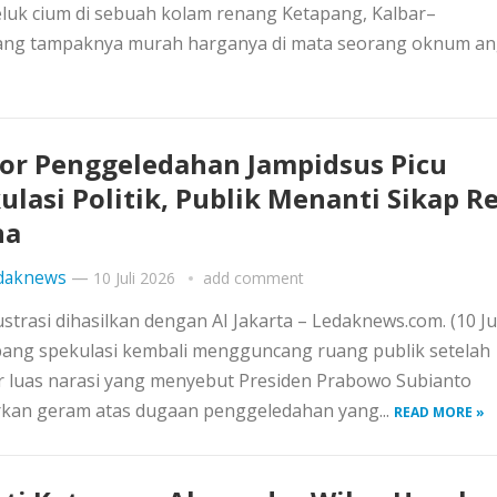
luk cium di sebuah kolam renang Ketapang, Kalbar–
ang tampaknya murah harganya di mata seorang oknum a
r Penggeledahan Jampidsus Picu
ulasi Politik, Publik Menanti Sikap R
na
daknews
—
10 Juli 2026
add comment
lustrasi dihasilkan dengan AI Jakarta – Ledaknews.com. (10 Jul
ang spekulasi kembali mengguncang ruang publik setelah
r luas narasi yang menyebut Presiden Prabowo Subianto
rkan geram atas dugaan penggeledahan yang...
READ MORE »