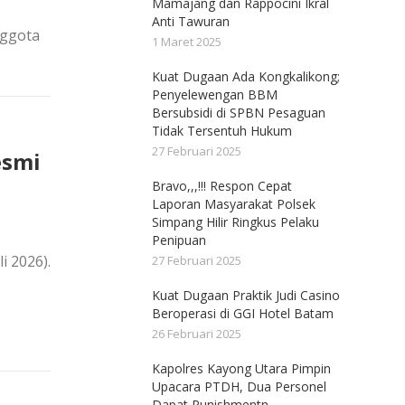
Mamajang dan Rappocini Ikral
Anti Tawuran
nggota
1 Maret 2025
Kuat Dugaan Ada Kongkalikong;
Penyelewengan BBM
Bersubsidi di SPBN Pesaguan
Tidak Tersentuh Hukum
27 Februari 2025
esmi
Bravo,,,!!! Respon Cepat
Laporan Masyarakat Polsek
Simpang Hilir Ringkus Pelaku
Penipuan
i 2026).
27 Februari 2025
Kuat Dugaan Praktik Judi Casino
Beroperasi di GGI Hotel Batam
26 Februari 2025
Kapolres Kayong Utara Pimpin
Upacara PTDH, Dua Personel
Dapat Punishmentn