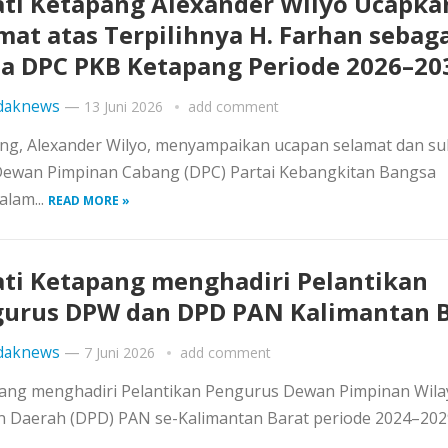
ti Ketapang Alexander Wilyo Ucapka
mat atas Terpilihnya H. Farhan sebag
a DPC PKB Ketapang Periode 2026–20
daknews
—
13 Juni 2026
add comment
ng, Alexander Wilyo, menyampaikan ucapan selamat dan su
a Dewan Pimpinan Cabang (DPC) Partai Kebangkitan Bangsa
lam...
READ MORE »
ti Ketapang menghadiri Pelantikan
urus DPW dan DPD PAN Kalimantan B
daknews
—
7 Juni 2026
add comment
pang menghadiri Pelantikan Pengurus Dewan Pimpinan Wil
 Daerah (DPD) PAN se-Kalimantan Barat periode 2024–202