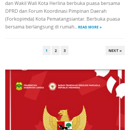
dan Wakil Wali Kota Herlina berbuka puasa bersama
DPRD dan Forum Koordinasi Pimpinan Daerah
(Forkopimda) Kota Pematangsiantar. Berbuka puasa
bersama berlangsung di rumah...
READ MORE »
PAGINASI
1
2
3
NEXT »
POS