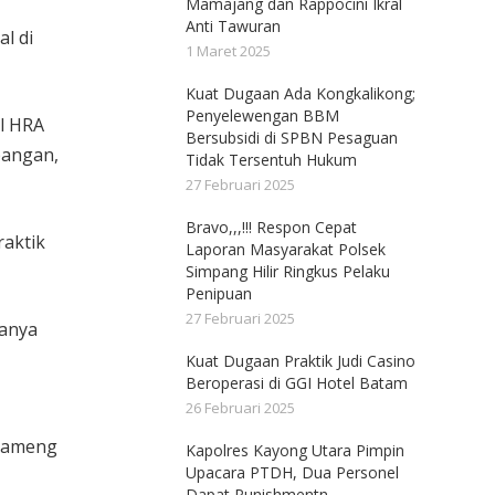
Mamajang dan Rappocini Ikral
Anti Tawuran
l di
1 Maret 2025
Kuat Dugaan Ada Kongkalikong;
Penyelewengan BBM
al HRA
Bersubsidi di SPBN Pesaguan
pangan,
Tidak Tersentuh Hukum
27 Februari 2025
Bravo,,,!!! Respon Cepat
raktik
Laporan Masyarakat Polsek
Simpang Hilir Ringkus Pelaku
Penipuan
27 Februari 2025
hanya
Kuat Dugaan Praktik Judi Casino
Beroperasi di GGI Hotel Batam
26 Februari 2025
‘tameng
Kapolres Kayong Utara Pimpin
Upacara PTDH, Dua Personel
Dapat Punishmentn