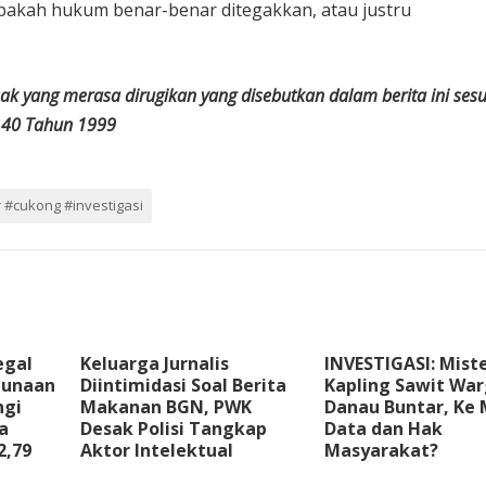
apakah hukum benar-benar ditegakkan, atau justru
 yang merasa dirugikan yang disebutkan dalam berita ini sesu
 40 Tahun 1999
 #cukong #investigasi
egal
Keluarga Jurnalis
INVESTIGASI: Miste
gunaan
Diintimidasi Soal Berita
Kapling Sawit Wa
ngi
Makanan BGN, PWK
Danau Buntar, Ke
a
Desak Polisi Tangkap
Data dan Hak
2,79
Aktor Intelektual
Masyarakat?