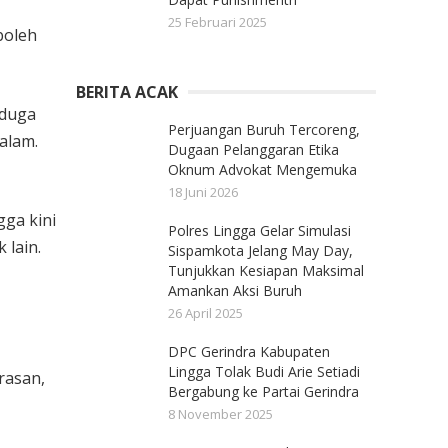
25 Februari 2025
boleh
BERITA ACAK
iduga
Perjuangan Buruh Tercoreng,
alam.
Dugaan Pelanggaran Etika
Oknum Advokat Mengemuka
18 Juni 2026
gga kini
Polres Lingga Gelar Simulasi
 lain.
Sispamkota Jelang May Day,
Tunjukkan Kesiapan Maksimal
Amankan Aksi Buruh
26 April 2025
DPC Gerindra Kabupaten
Lingga Tolak Budi Arie Setiadi
rasan,
Bergabung ke Partai Gerindra
8 November 2025