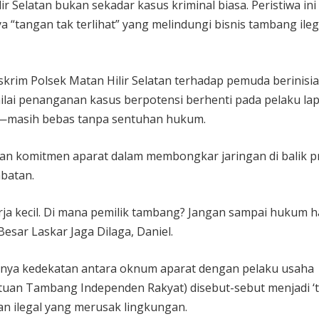
r Selatan bukan sekadar kasus kriminal biasa. Peristiwa ini
 “tangan tak terlihat” yang melindungi bisnis tambang ilega
krim Polsek Matan Hilir Selatan terhadap pemuda berinisi
nilai penanganan kasus berpotensi berhenti pada pelaku la
—masih bebas tanpa sentuhan hukum.
an komitmen aparat dalam membongkar jaringan di balik p
mbatan.
rja kecil. Di mana pemilik tambang? Jangan sampai hukum 
esar Laskar Jaga Dilaga, Daniel.
anya kedekatan antara oknum aparat dengan pelaku usaha
atuan Tambang Independen Rakyat) disebut-sebut menjadi 
n ilegal yang merusak lingkungan.