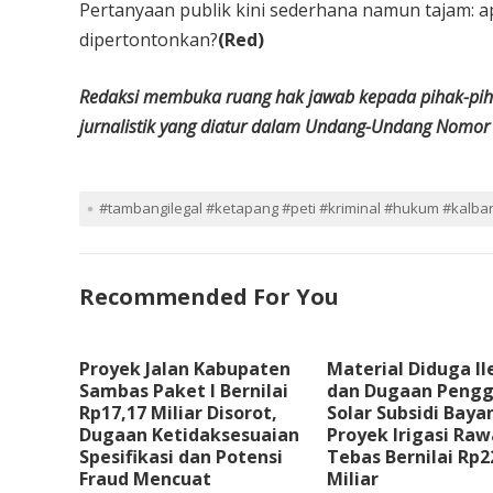
Pertanyaan publik kini sederhana namun tajam: 
dipertontonkan?
(Red)
Redaksi membuka ruang hak jawab kepada pihak-pihak
jurnalistik yang diatur dalam Undang-Undang Nomor
#tambangilegal #ketapang #peti #kriminal #hukum #kalbar
Recommended For You
Proyek Jalan Kabupaten
Material Diduga Il
Sambas Paket I Bernilai
dan Dugaan Peng
Rp17,17 Miliar Disorot,
Solar Subsidi Baya
Dugaan Ketidaksesuaian
Proyek Irigasi Raw
Spesifikasi dan Potensi
Tebas Bernilai Rp2
Fraud Mencuat
Miliar