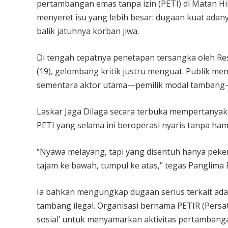
pertambangan emas tanpa izin (PETI) di Matan Hili
menyeret isu yang lebih besar: dugaan kuat adanya
balik jatuhnya korban jiwa.
Di tengah cepatnya penetapan tersangka oleh Res
(19), gelombang kritik justru menguat. Publik me
sementara aktor utama—pemilik modal tambang
Laskar Jaga Dilaga secara terbuka mempertanyak
PETI yang selama ini beroperasi nyaris tanpa ha
“Nyawa melayang, tapi yang disentuh hanya peke
tajam ke bawah, tumpul ke atas,” tegas Panglima B
Ia bahkan mengungkap dugaan serius terkait ad
tambang ilegal. Organisasi bernama PETIR (Pers
sosial’ untuk menyamarkan aktivitas pertambanga