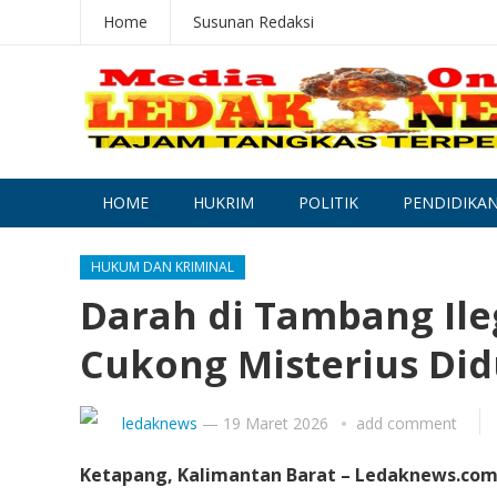
Home
Susunan Redaksi
HOME
HUKRIM
POLITIK
PENDIDIKA
HUKUM DAN KRIMINAL
Darah di Tambang Ile
Cukong Misterius Di
ledaknews
—
19 Maret 2026
add comment
Ketapang, Kalimantan Barat – Ledaknews.com 