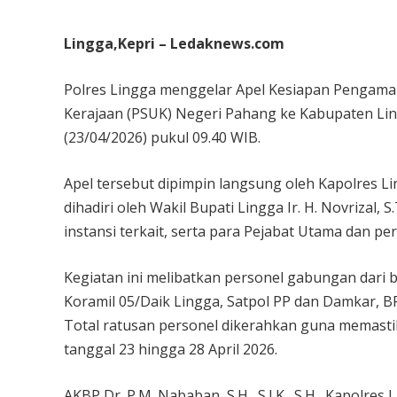
Lingga,Kepri – Ledaknews.com
Polres Lingga menggelar Apel Kesiapan Pengama
Kerajaan (PSUK) Negeri Pahang ke Kabupaten Lin
(23/04/2026) pukul 09.40 WIB.
Apel tersebut dipimpin langsung oleh Kapolres Lin
dihadiri oleh Wakil Bupati Lingga Ir. H. Novrizal,
instansi terkait, serta para Pejabat Utama dan pe
Kegiatan ini melibatkan personel gabungan dari b
Koramil 05/Daik Lingga, Satpol PP dan Damkar,
Total ratusan personel dikerahkan guna memast
tanggal 23 hingga 28 April 2026.
AKBP Dr. P.M. Nababan, S.H., S.I.K., S.H., Kapol