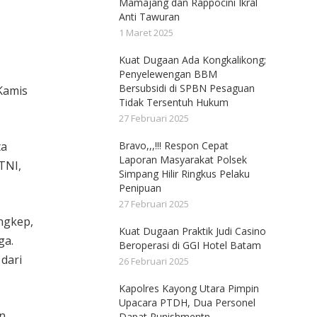
Mamajang dan Rappocini Ikral
Anti Tawuran
1 Maret 2025
Kuat Dugaan Ada Kongkalikong;
Penyelewengan BBM
Bersubsidi di SPBN Pesaguan
Kamis
Tidak Tersentuh Hukum
27 Februari 2025
ta
Bravo,,,!!! Respon Cepat
Laporan Masyarakat Polsek
 TNI,
Simpang Hilir Ringkus Pelaku
Penipuan
27 Februari 2025
ingkep,
Kuat Dugaan Praktik Judi Casino
ga.
Beroperasi di GGI Hotel Batam
dari
26 Februari 2025
Kapolres Kayong Utara Pimpin
Upacara PTDH, Dua Personel
an
Dapat Punishmentn