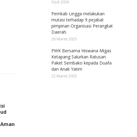
9 Juli 2026
Pemkab Lingga melakukan
mutasi terhadap 9 pejabat
pimpinan Organisasi Perangkat
Daerah.
26 Maret 2025
PWK Bersama Hiswana Migas
Ketapang Salurkan Ratusan
Paket Sembako kepada Duafa
dan Anak Yatim
22 Maret 2025
isi
jud
 Aman