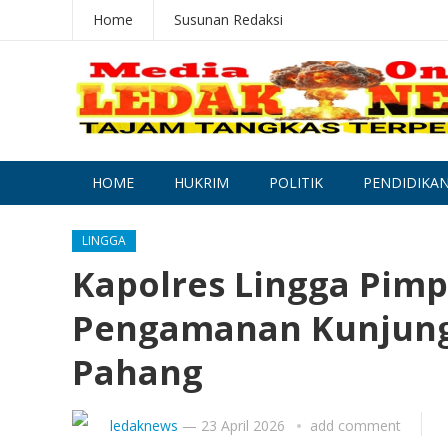
Home
Susunan Redaksi
HOME
HUKRIM
POLITIK
PENDIDIKA
LINGGA
Kapolres Lingga Pimp
Pengamanan Kunjung
Pahang
ledaknews
—
23 April 2026
add comment