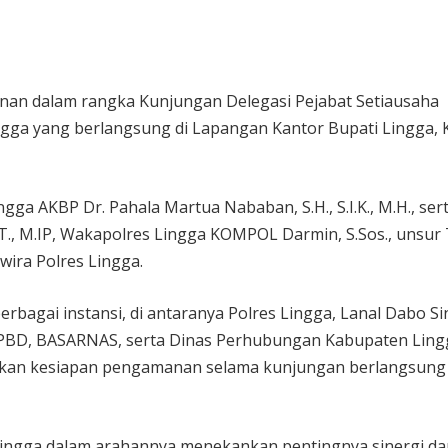
nan dalam rangka Kunjungan Delegasi Pejabat Setiausaha
gga yang berlangsung di Lapangan Kantor Bupati Lingga, 
gga AKBP Dr. Pahala Martua Nababan, S.H., S.I.K., M.H., ser
 S.T., M.IP, Wakapolres Lingga KOMPOL Darmin, S.Sos., unsur
rwira Polres Lingga.
erbagai instansi, di antaranya Polres Lingga, Lanal Dabo S
 BPBD, BASARNAS, serta Dinas Perhubungan Kabupaten Ling
ikan kesiapan pengamanan selama kunjungan berlangsung 
res Lingga dalam arahannya menekankan pentingnya sinergi d