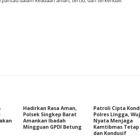
rpantau dalam keadaan aman, tertib, dan terkendali.
a
Hadirkan Rasa Aman,
Patroli Cipta Kond
i
Polsek Singkep Barat
Polres Lingga, Wu
takan
Amankan Ibadah
Nyata Menjaga
Mingguan GPDI Betung
Kamtibmas Tetap
dan Kondusif