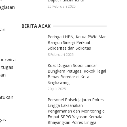
25 Februari 2025
egiatan
BERITA ACAK
kan
Peringati HPN, Ketua PWK: Mari
Bangun Sinergi Perkuat
Solidaritas dan Soliditas
8 Februari 2025
perwira
Kuat Dugaan Sopoi Lancar
 tugas
Bungkam Petugas, Rokok Ilegal
ran
Bebas Beredar di Kota
Singkawang
20 Juli 2025
atukan
Personel Polsek Jajaran Polres
Lingga Laksanakan
Pengamanan dan Monitoring di
Empat SPPG Yayasan Kemala
gas
Bhayangkari Polres Lingga