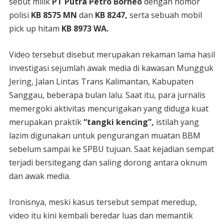
sebut milik
PT Putra Petro Borneo
dengan nomor
polisi
KB 8575 MN
dan
KB 8247,
serta sebuah mobil
pick up hitam
KB 8973 WA.
Video tersebut disebut merupakan rekaman lama hasil
investigasi sejumlah awak media di kawasan Mungguk
Jering, Jalan Lintas Trans Kalimantan, Kabupaten
Sanggau, beberapa bulan lalu. Saat itu, para jurnalis
memergoki aktivitas mencurigakan yang diduga kuat
merupakan praktik
“tangki kencing”,
istilah yang
lazim digunakan untuk pengurangan muatan BBM
sebelum sampai ke SPBU tujuan. Saat kejadian sempat
terjadi bersitegang dan saling dorong antara oknum
dan awak media.
Ironisnya, meski kasus tersebut sempat meredup,
video itu kini kembali beredar luas dan memantik