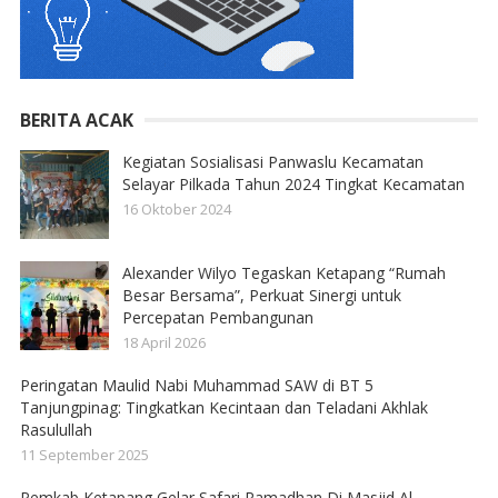
BERITA ACAK
Kegiatan Sosialisasi Panwaslu Kecamatan
Selayar Pilkada Tahun 2024 Tingkat Kecamatan
16 Oktober 2024
Alexander Wilyo Tegaskan Ketapang “Rumah
Besar Bersama”, Perkuat Sinergi untuk
Percepatan Pembangunan
18 April 2026
Peringatan Maulid Nabi Muhammad SAW di BT 5
Tanjungpinag: Tingkatkan Kecintaan dan Teladani Akhlak
Rasulullah
11 September 2025
Pemkab Ketapang Gelar Safari Ramadhan Di Masjid Al-