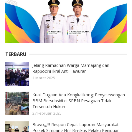
TERBARU
Jelang Ramadhan Warga Mamajang dan
Rappocini Ikral Anti Tawuran
1 Maret 2025
Kuat Dugaan Ada Kongkalikong; Penyelewengan
BBM Bersubsidi di SPBN Pesaguan Tidak
Tersentuh Hukum
27 Februari 2025
Bravo,,,!!! Respon Cepat Laporan Masyarakat
Polsek Simpang Hilir Ringkus Pelaku Penipuan