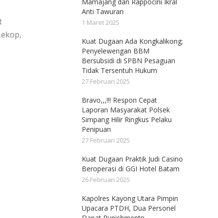
Mamajang dan Rappocini Ikral
Anti Tawuran
t
1 Maret 2025
Lekop,
Kuat Dugaan Ada Kongkalikong;
Penyelewengan BBM
Bersubsidi di SPBN Pesaguan
Tidak Tersentuh Hukum
27 Februari 2025
Bravo,,,!!! Respon Cepat
Laporan Masyarakat Polsek
Simpang Hilir Ringkus Pelaku
Penipuan
27 Februari 2025
Kuat Dugaan Praktik Judi Casino
Beroperasi di GGI Hotel Batam
26 Februari 2025
Kapolres Kayong Utara Pimpin
Upacara PTDH, Dua Personel
Dapat Punishmentn