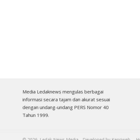
Media Ledaknews mengulas berbagai
informasi secara tajam dan akurat sesuai
dengan undang-undang PERS Nomor 40
Tahun 1999.
©
2026.
Ledak News Media
- Developed by
Kepriweb
H