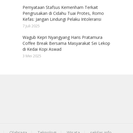
Pernyataan Stafsus Kemenham Terkait
Pengrusakan di Cidahu Tuai Protes, Romo
Kefas: Jangan Lindungi Pelaku Intoleransi
7 Juli 2025
Wagub Kepri Nyangyang Haris Pratamura
Coffee Break Bersama Masyarakat Sei Lekop
di Kedai Kopi Aswad
3 Mei 2025
Olahraga
Teknologi
Wisata
sekilas info