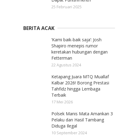
25 Februari 2025
BERITA ACAK
‘Kami baik-baik saja’: Josh
Shapiro menepis rumor
keretakan hubungan dengan
Fetterman
22 Agustus 2024
Ketapang Juara MTQ Muallaf
Kalbar 2026! Borong Prestasi
Tahfidz hingga Lembaga
Terbaik
17 Mei 2026
Polsek Manis Mata Amankan 3
Pelaku dan Hasil Tambang
Diduga Ilegal
10 September 2024