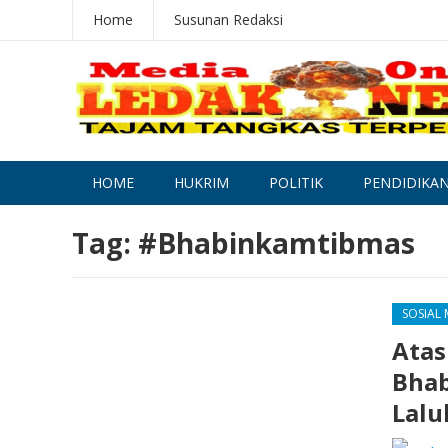
Home
Susunan Redaksi
HOME
HUKRIM
POLITIK
PENDIDIKA
Tag:
#Bhabinkamtibmas
SOSIAL
Atas
Bhab
Lalu