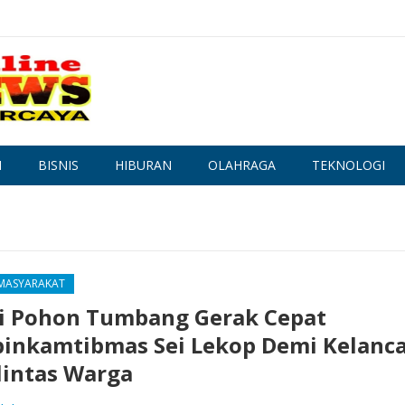
N
BISNIS
HIBURAN
OLAHRAGA
TEKNOLOGI
 MASYARAKAT
i Pohon Tumbang Gerak Cepat
inkamtibmas Sei Lekop Demi Kelanc
lintas Warga