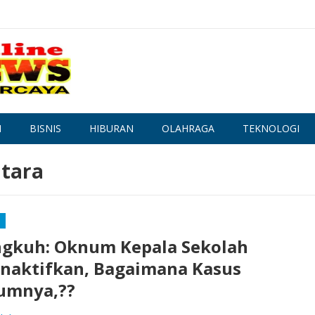
N
BISNIS
HIBURAN
OLAHRAGA
TEKNOLOGI
tara
ngkuh: Oknum Kepala Sekolah
naktifkan, Bagaimana Kasus
umnya,??