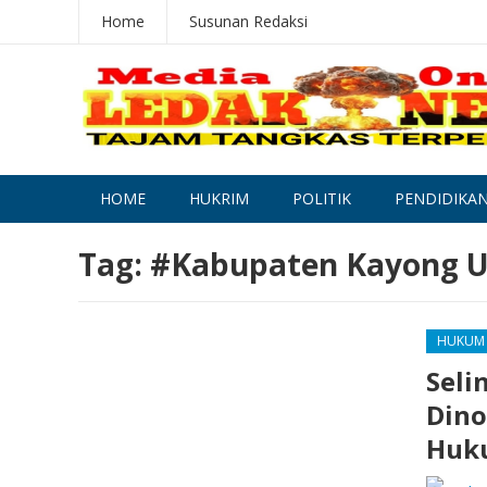
Home
Susunan Redaksi
HOME
HUKRIM
POLITIK
PENDIDIKA
Tag:
#Kabupaten Kayong U
HUKUM
Seli
Dino
Huk