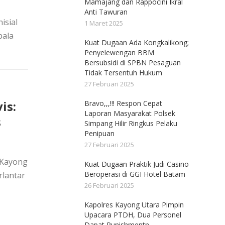
Mamajang dan Rappocini Ikral
Anti Tawuran
isial
1 Maret 2025
pala
Kuat Dugaan Ada Kongkalikong;
Penyelewengan BBM
Bersubsidi di SPBN Pesaguan
Tidak Tersentuh Hukum
27 Februari 2025
is:
Bravo,,,!!! Respon Cepat
Laporan Masyarakat Polsek
s
Simpang Hilir Ringkus Pelaku
Penipuan
27 Februari 2025
 Kayong
Kuat Dugaan Praktik Judi Casino
Beroperasi di GGI Hotel Batam
rlantar
26 Februari 2025
Kapolres Kayong Utara Pimpin
Upacara PTDH, Dua Personel
Dapat Punishmentn