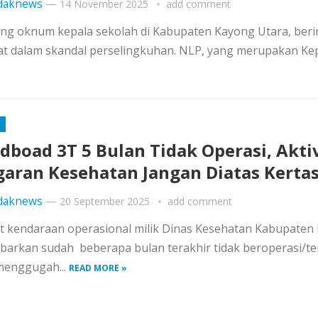
daknews
—
14 November 2025
add comment
 oknum kepala sekolah di Kabupaten Kayong Utara, berin
ibat dalam skandal perselingkuhan. NLP, yang merupakan Ke
dboad 3T 5 Bulan Tidak Operasi, Aktiv
aran Kesehatan Jangan Diatas Kerta
daknews
—
20 September 2025
add comment
t kendaraan operasional milik Dinas Kesehatan Kabupaten
barkan sudah beberapa bulan terakhir tidak beroperasi/te
 menggugah...
READ MORE »