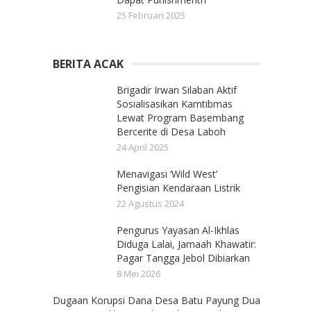
25 Februari 2025
BERITA ACAK
Brigadir Irwan Silaban Aktif
Sosialisasikan Kamtibmas
Lewat Program Basembang
Bercerite di Desa Laboh
24 April 2025
Menavigasi ‘Wild West’
Pengisian Kendaraan Listrik
22 Agustus 2024
Pengurus Yayasan Al-Ikhlas
Diduga Lalai, Jamaah Khawatir:
Pagar Tangga Jebol Dibiarkan
8 Mei 2026
Dugaan Korupsi Dana Desa Batu Payung Dua