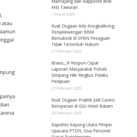
Mamajang dan Rappocini Ikral
Anti Tawuran
1 Maret 2025
,
h atau
Kuat Dugaan Ada Kongkalikong;
. Namun
Penyelewengan BBM
Bersubsidi di SPBN Pesaguan
tinggal
Tidak Tersentuh Hukum
27 Februari 2025
Bravo,,,!!! Respon Cepat
Laporan Masyarakat Polsek
ampung
Simpang Hilir Ringkus Pelaku
Penipuan
27 Februari 2025
mpainya
Kuat Dugaan Praktik Judi Casino
dian
Beroperasi di GGI Hotel Batam
karena
26 Februari 2025
Kapolres Kayong Utara Pimpin
Upacara PTDH, Dua Personel
Dapat Punishmentn