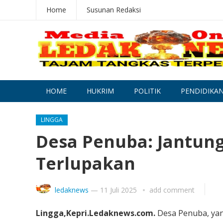
Home
Susunan Redaksi
HOME
HUKRIM
POLITIK
PENDIDIKA
LINGGA
Desa Penuba: Jantun
Terlupakan
ledaknews
—
11 Juli 2025
add comment
Lingga,Kepri.Ledaknews.com.
Desa Penuba, yan