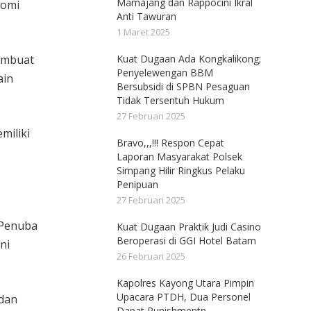
Mamajang dan Rappocini Ikral
nomi
Anti Tawuran
1 Maret 2025
membuat
Kuat Dugaan Ada Kongkalikong;
Penyelewengan BBM
ain
Bersubsidi di SPBN Pesaguan
Tidak Tersentuh Hukum
27 Februari 2025
miliki
Bravo,,,!!! Respon Cepat
,
Laporan Masyarakat Polsek
Simpang Hilir Ringkus Pelaku
Penipuan
27 Februari 2025
 Penuba
Kuat Dugaan Praktik Judi Casino
Beroperasi di GGI Hotel Batam
ni
26 Februari 2025
Kapolres Kayong Utara Pimpin
Upacara PTDH, Dua Personel
 dan
Dapat Punishmentn