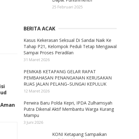
25 Februari 2025
BERITA ACAK
Kasus Kekerasan Seksual Di Sandai Naik Ke
Tahap P21, Kelompok Peduli Tetap Mengawal
Sampai Proses Peradilan
31 Maret 2026
PEMKAB KETAPANG GELAR RAPAT
PEMBAHASAN PENANGANAN KERUSAKAN
RUAS JALAN PELANG–SUNGAI KEPULUK
isi
12 Maret 2026
jud
Perwira Baru Polda Kepri, IPDA Zulhamsyah
 Aman
Putra Dikenal Aktif Membantu Warga Kurang
Mampu
3 Juni 2026
KONI Ketapang Sampaikan