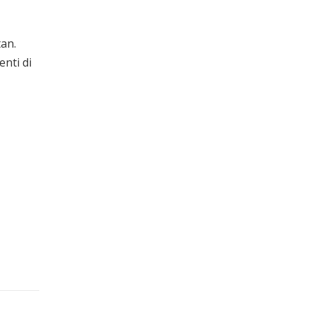
an.
nti di