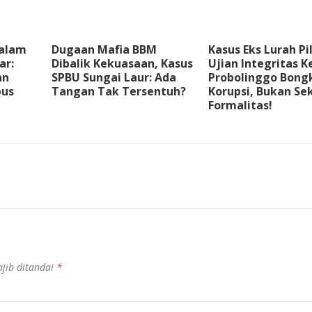
dalam
Dugaan Mafia BBM
Kasus Eks Lurah Pi
ar:
Dibalik Kekuasaan, Kasus
Ujian Integritas K
an
SPBU Sungai Laur: Ada
Probolinggo Bong
us
Tangan Tak Tersentuh?
Korupsi, Bukan Se
Formalitas!
jib ditandai
*