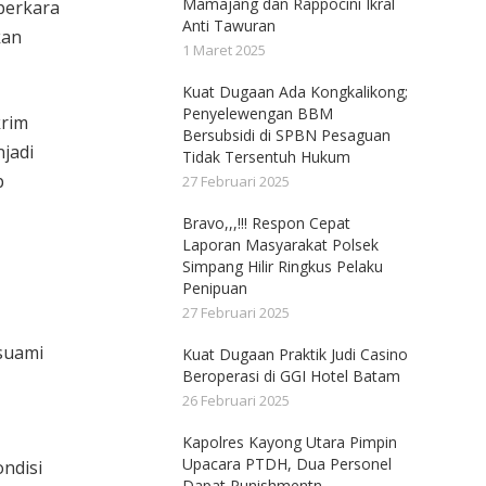
Mamajang dan Rappocini Ikral
perkara
Anti Tawuran
kan
1 Maret 2025
Kuat Dugaan Ada Kongkalikong;
Penyelewengan BBM
krim
Bersubsidi di SPBN Pesaguan
jadi
Tidak Tersentuh Hukum
p
27 Februari 2025
Bravo,,,!!! Respon Cepat
Laporan Masyarakat Polsek
Simpang Hilir Ringkus Pelaku
Penipuan
27 Februari 2025
suami
Kuat Dugaan Praktik Judi Casino
Beroperasi di GGI Hotel Batam
26 Februari 2025
Kapolres Kayong Utara Pimpin
Upacara PTDH, Dua Personel
ondisi
Dapat Punishmentn