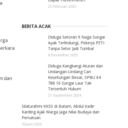
a
25 Februari 2025
BERITA ACAK
Diduga Setoran 9 Naga Sungai
arga
Ayak Terlindungi, Pekerja PETI
perkara
Tanpa Setor Jadi Tumbal
6 Desember 2025
Diduga Kangkangi Aturan dan
n
Undangan-Undang Cari
Keuntungan Besar, SPBU 64
um dan
788 16 Sungai Laur Tak
Tersentuh Hukum
21 September 2024
Silaturahmi KKSS di Batam, Abdul Kadir
Karding Ajak Warga Jaga Nilai Budaya dan
Persatuan
30 Juni 2026