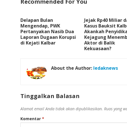
Recommended For You
Delapan Bulan
Jejak Rp40 Miliar 
Mengendap, PWK
Kasus Bauksit Kalb
Pertanyakan Nasib Dua
Akankah Penyidik
Laporan Dugaan Korupsi
Kejagung Menemb
di Kejati Kalbar
Aktor di Balik
Kekuasaan?
About the Author:
ledaknews
Tinggalkan Balasan
Alamat email Anda tidak akan dipublikasikan.
Ruas yang wa
Komentar
*