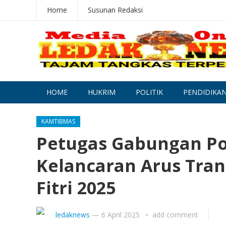
Home
Susunan Redaksi
HOME
HUKRIM
POLITIK
PENDIDIKA
KAMTIBMAS
Petugas Gabungan P
Kelancaran Arus Trans
Fitri 2025
ledaknews
—
6 April 2025
add comment