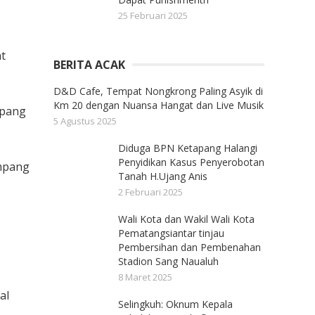
25 Februari 2025
t
BERITA ACAK
D&D Cafe, Tempat Nongkrong Paling Asyik di
Km 20 dengan Nuansa Hangat dan Live Musik
mpang
5 Agustus 2025
Diduga BPN Ketapang Halangi
Penyidikan Kasus Penyerobotan
umpang
Tanah H.Ujang Anis
2 Februari 2025
Wali Kota dan Wakil Wali Kota
Pematangsiantar tinjau
Pembersihan dan Pembenahan
Stadion Sang Naualuh
8 Maret 2025
al
Selingkuh: Oknum Kepala