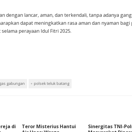
an dengan lancar, aman, dan terkendali, tanpa adanya gan
iharapkan dapat meningkatkan rasa aman dan nyaman bagi 
elama perayaan Idul Fitri 2025.
gas gabungan
polsek teluk batang
ereja di
Teror Misterius Hantui
Sinergitas TNI-Pol