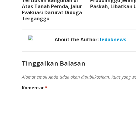
Tertibkan Bangunan di
Probolinggo Jelan
Atas Tanah Pemda, Jalur
Paskah, Libatkan U
Evakuasi Darurat Diduga
Terganggu
About the Author:
ledaknews
Tinggalkan Balasan
Alamat email Anda tidak akan dipublikasikan.
Ruas yang wa
Komentar
*