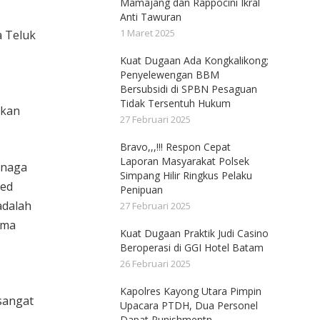
Mamajang dan Rappocini Ikral
Anti Tawuran
1 Maret 2025
a Teluk
Kuat Dugaan Ada Kongkalikong;
Penyelewengan BBM
Bersubsidi di SPBN Pesaguan
Tidak Tersentuh Hukum
ikan
27 Februari 2025
Bravo,,,!!! Respon Cepat
Laporan Masyarakat Polsek
tenaga
Simpang Hilir Ringkus Pelaku
eed
Penipuan
adalah
27 Februari 2025
ama
Kuat Dugaan Praktik Judi Casino
Beroperasi di GGI Hotel Batam
26 Februari 2025
Kapolres Kayong Utara Pimpin
sangat
Upacara PTDH, Dua Personel
Dapat Punishmentn