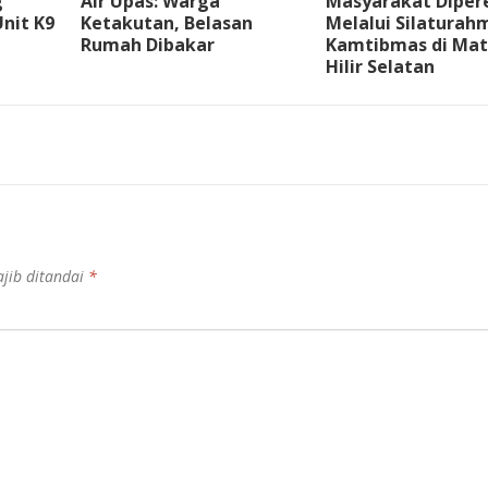
g
Air Upas: Warga
Masyarakat Diper
nit K9
Ketakutan, Belasan
Melalui Silaturah
Rumah Dibakar
Kamtibmas di Ma
Hilir Selatan
jib ditandai
*