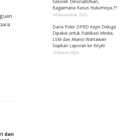
Sekolah Dinonaktifkan,
Bagaimana Kasus Hukumnya,??
14 November 2025
gguan
para
Dana Pokir DPRD Kepri Diduga
Dipakai untuk Publikasi Media,
LSM dan Aliansi Wartawan
Siapkan Laporan ke Kejati
10 Maret 2026
ri dan