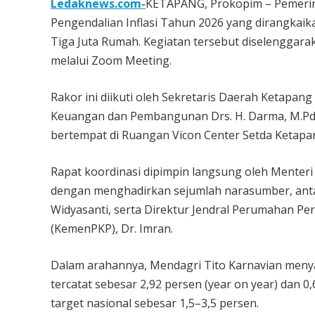
Ledaknews.com-
KETAPANG, Prokopim – Pemerin
Pengendalian Inflasi Tahun 2026 yang dirangka
Tiga Juta Rumah. Kegiatan tersebut diselenggara
melalui Zoom Meeting.
Rakor ini diikuti oleh Sekretaris Daerah Ketapang 
Keuangan dan Pembangunan Drs. H. Darma, M.Pd. se
bertempat di Ruangan Vicon Center Setda Ketapa
Rapat koordinasi dipimpin langsung oleh Menteri
dengan menghadirkan sejumlah narasumber, antara
Widyasanti, serta Direktur Jendral Perumahan 
(KemenPKP), Dr. Imran.
Dalam arahannya, Mendagri Tito Karnavian menya
tercatat sebesar 2,92 persen (year on year) dan 
target nasional sebesar 1,5–3,5 persen.