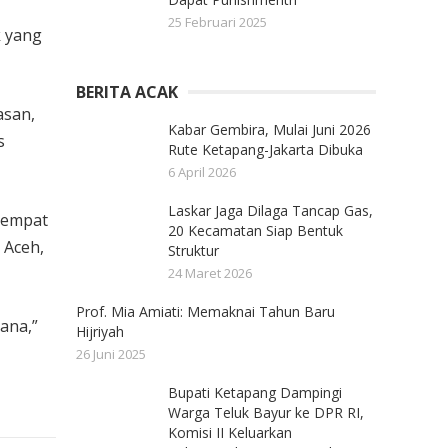
25 Februari 2025
k yang
BERITA ACAK
asan,
Kabar Gembira, Mulai Juni 2026
s
Rute Ketapang-Jakarta Dibuka
6 April 2026
Laskar Jaga Dilaga Tancap Gas,
eempat
20 Kecamatan Siap Bentuk
 Aceh,
Struktur
24 Maret 2026
Prof. Mia Amiati: Memaknai Tahun Baru
ana,”
Hijriyah
26 Juni 2025
Bupati Ketapang Dampingi
Warga Teluk Bayur ke DPR RI,
Komisi II Keluarkan