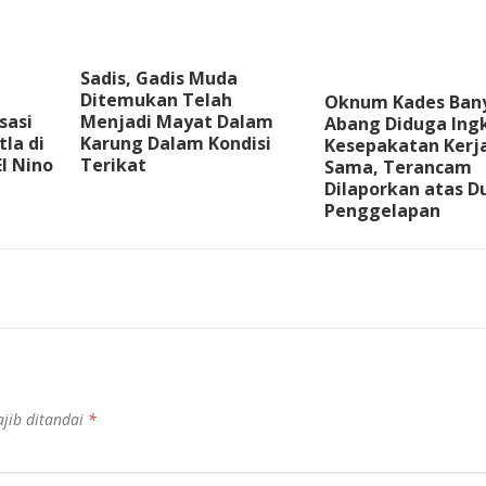
Sadis, Gadis Muda
Ditemukan Telah
Oknum Kades Ban
sasi
Menjadi Mayat Dalam
Abang Diduga Ingk
la di
Karung Dalam Kondisi
Kesepakatan Kerj
l Nino
Terikat
Sama, Terancam
Dilaporkan atas 
Penggelapan
jib ditandai
*