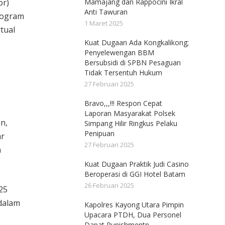
or)
Mamajang dan Rappocini Ikral
Anti Tawuran
rogram
1 Maret 2025
tual
Kuat Dugaan Ada Kongkalikong;
Penyelewengan BBM
Bersubsidi di SPBN Pesaguan
Tidak Tersentuh Hukum
27 Februari 2025
Bravo,,,!!! Respon Cepat
Laporan Masyarakat Polsek
n,
Simpang Hilir Ringkus Pelaku
Penipuan
ar
27 Februari 2025
n
Kuat Dugaan Praktik Judi Casino
Beroperasi di GGI Hotel Batam
26 Februari 2025
25
 dalam
Kapolres Kayong Utara Pimpin
Upacara PTDH, Dua Personel
Dapat Punishmentn