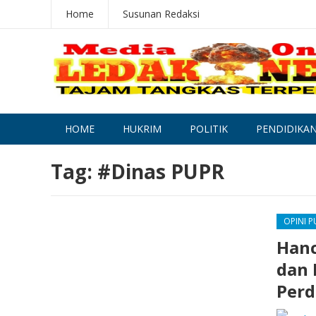
Home
Susunan Redaksi
HOME
HUKRIM
POLITIK
PENDIDIKA
Tag:
#Dinas PUPR
OPINI P
Hanc
dan 
Perd