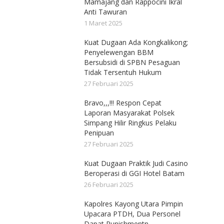
Mamajang dan Rappocini Ikral
Anti Tawuran
1 Maret 2025
Kuat Dugaan Ada Kongkalikong;
Penyelewengan BBM
Bersubsidi di SPBN Pesaguan
Tidak Tersentuh Hukum
27 Februari 2025
Bravo,,,!!! Respon Cepat
Laporan Masyarakat Polsek
Simpang Hilir Ringkus Pelaku
Penipuan
27 Februari 2025
Kuat Dugaan Praktik Judi Casino
Beroperasi di GGI Hotel Batam
26 Februari 2025
Kapolres Kayong Utara Pimpin
Upacara PTDH, Dua Personel
Dapat Punishmentn