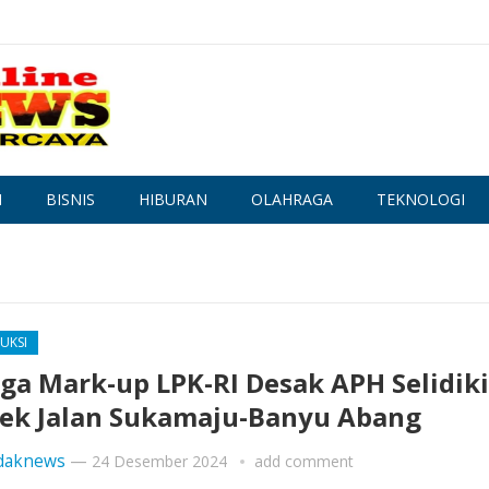
N
BISNIS
HIBURAN
OLAHRAGA
TEKNOLOGI
UKSI
ga Mark-up LPK-RI Desak APH Selidiki
ek Jalan Sukamaju-Banyu Abang
daknews
—
24 Desember 2024
add comment