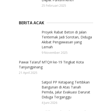
25 Februari 2025
BERITA ACAK
Proyek Rabat Beton di Jalan
Tentemak Jadi Sorotan, Diduga
Akibat Pengawasan yang
Lemah
9 November 2025
Pawai Ta’aruf MTQH ke-19 Tingkat Kota
Tanjungpinang
21 April 2025
Satpol PP Ketapang Tertibkan
Bangunan di Atas Tanah
Pemda, Jalur Evakuasi Darurat
Diduga Terganggu
4 Juni 2026