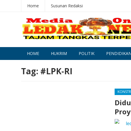
Home
Susunan Redaksi
HOME
HUKRIM
POLITIK
PENDIDIKA
Tag:
#LPK-RI
KONSTR
Didu
Proy
le