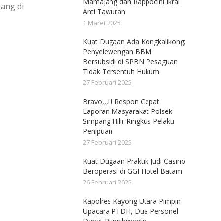
Mamajang dan Rappocini Ikral
ang di
Anti Tawuran
1 Maret 2025
Kuat Dugaan Ada Kongkalikong;
Penyelewengan BBM
Bersubsidi di SPBN Pesaguan
Tidak Tersentuh Hukum
27 Februari 2025
Bravo,,,!!! Respon Cepat
Laporan Masyarakat Polsek
Simpang Hilir Ringkus Pelaku
Penipuan
27 Februari 2025
Kuat Dugaan Praktik Judi Casino
Beroperasi di GGI Hotel Batam
26 Februari 2025
Kapolres Kayong Utara Pimpin
Upacara PTDH, Dua Personel
Dapat Punishmentn