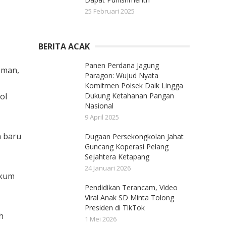
25 Februari 2025
BERITA ACAK
Panen Perdana Jagung
sman,
Paragon: Wujud Nyata
Komitmen Polsek Daik Lingga
ol
Dukung Ketahanan Pangan
Nasional
9 April 2025
n baru
Dugaan Persekongkolan Jahat
Guncang Koperasi Pelang
Sejahtera Ketapang
24 Januari 2026
dkum
Pendidikan Terancam, Video
Viral Anak SD Minta Tolong
Presiden di TikTok
h
1 Mei 2026