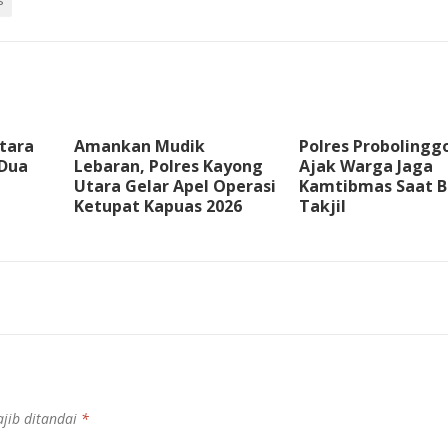
s
tara
Amankan Mudik
Polres Probolingg
 Dua
Lebaran, Polres Kayong
Ajak Warga Jaga
Utara Gelar Apel Operasi
Kamtibmas Saat B
Ketupat Kapuas 2026
Takjil
jib ditandai
*