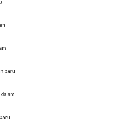
u
lam
lam
an baru
t dalam
 baru