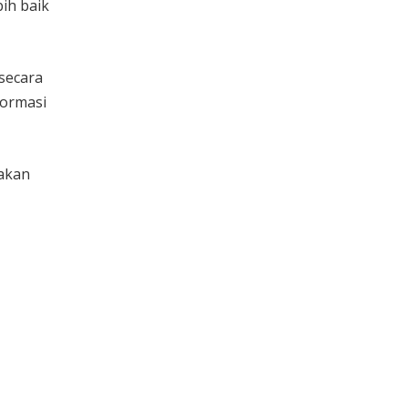
ih baik
secara
formasi
pakan