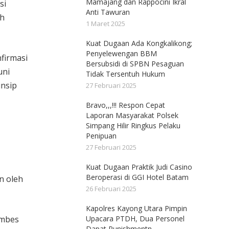
Mamajang dan Rappocini Ikral
si
Anti Tawuran
ah
1 Maret 2025
Kuat Dugaan Ada Kongkalikong;
Penyelewengan BBM
nfirmasi
Bersubsidi di SPBN Pesaguan
uni
Tidak Tersentuh Hukum
insip
27 Februari 2025
Bravo,,,!!! Respon Cepat
Laporan Masyarakat Polsek
Simpang Hilir Ringkus Pelaku
Penipuan
27 Februari 2025
Kuat Dugaan Praktik Judi Casino
Beroperasi di GGI Hotel Batam
n oleh
26 Februari 2025
Kapolres Kayong Utara Pimpin
ombes
Upacara PTDH, Dua Personel
Dapat Punishmentn