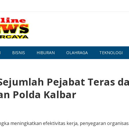
N
BISNIS
HIBURAN
OLAHRAGA
TEKNOLOGI
 Sejumlah Pejabat Teras d
an Polda Kalbar
gka meningkatkan efektivitas kerja, penyegaran organisasi