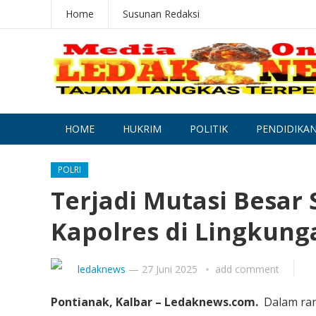
Home
Susunan Redaksi
HOME
HUKRIM
POLITIK
PENDIDIKA
POLRI
Terjadi Mutasi Besar
Kapolres di Lingkung
ledaknews
—
27 Juni 2025
add comment
Pontianak, Kalbar – Ledaknews.com.
Dalam ran