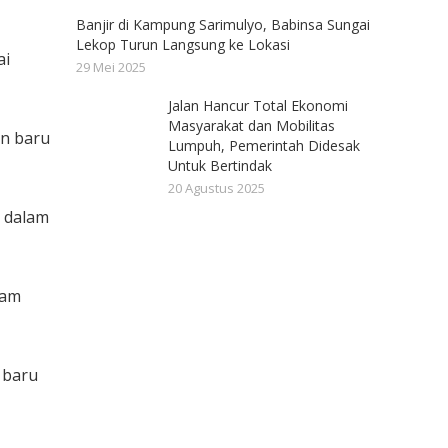
Banjir di Kampung Sarimulyo, Babinsa Sungai
Lekop Turun Langsung ke Lokasi
ai
29 Mei 2025
Jalan Hancur Total Ekonomi
Masyarakat dan Mobilitas
an baru
Lumpuh, Pemerintah Didesak
Untuk Bertindak
20 Agustus 2025
t dalam
lam
 baru