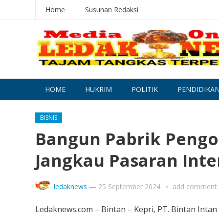
Home
Susunan Redaksi
HOME
HUKRIM
POLITIK
PENDIDIKA
BISNIS
Bangun Pabrik Pengol
Jangkau Pasaran Inte
ledaknews
—
25 September 2024
add comment
Ledaknews.com – Bintan – Kepri, PT. Bintan Inta