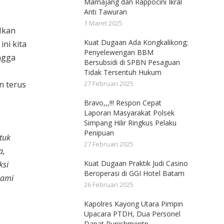
Mamajang dan Rappocini Ikral
Anti Tawuran
1 Maret 2025
 Ikan
Kuat Dugaan Ada Kongkalikong;
ni kita
Penyelewengan BBM
ngga
Bersubsidi di SPBN Pesaguan
Tidak Tersentuh Hukum
n terus
27 Februari 2025
Bravo,,,!!! Respon Cepat
Laporan Masyarakat Polsek
Simpang Hilir Ringkus Pelaku
Penipuan
tuk
27 Februari 2025
a,
Kuat Dugaan Praktik Judi Casino
ksi
Beroperasi di GGI Hotel Batam
kami
26 Februari 2025
Kapolres Kayong Utara Pimpin
Upacara PTDH, Dua Personel
Dapat Punishmentn