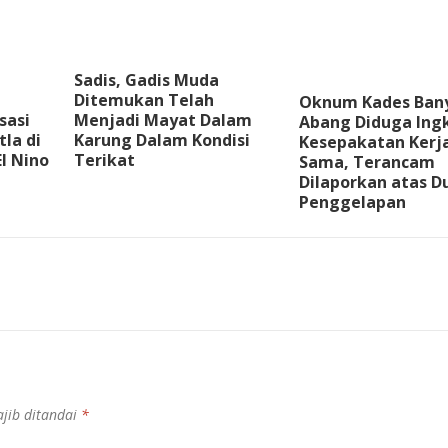
Sadis, Gadis Muda
Ditemukan Telah
Oknum Kades Ban
sasi
Menjadi Mayat Dalam
Abang Diduga Ingk
la di
Karung Dalam Kondisi
Kesepakatan Kerj
l Nino
Terikat
Sama, Terancam
Dilaporkan atas 
Penggelapan
jib ditandai
*