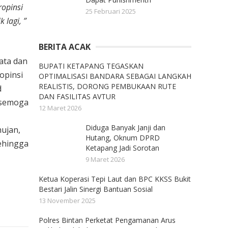
ropinsi
25 Februari 2025
 lagi, ”
BERITA ACAK
ata dan
BUPATI KETAPANG TEGASKAN
opinsi
OPTIMALISASI BANDARA SEBAGAI LANGKAH
REALISTIS, DORONG PEMBUKAAN RUTE
d
DAN FASILITAS AVTUR
 semoga
12 Maret 2026
Diduga Banyak Janji dan
ujan,
Hutang, Oknum DPRD
ehingga
Ketapang Jadi Sorotan
9 Maret 2026
Ketua Koperasi Tepi Laut dan BPC KKSS Bukit
Bestari Jalin Sinergi Bantuan Sosial
13 November 2025
Polres Bintan Perketat Pengamanan Arus