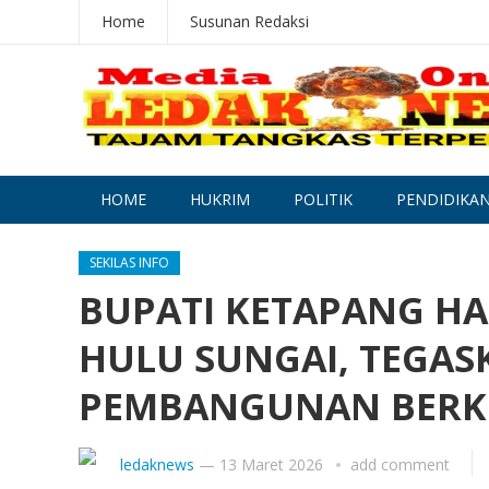
Home
Susunan Redaksi
HOME
HUKRIM
POLITIK
PENDIDIKA
SEKILAS INFO
BUPATI KETAPANG HA
HULU SUNGAI, TEGA
PEMBANGUNAN BERK
ledaknews
—
13 Maret 2026
add comment