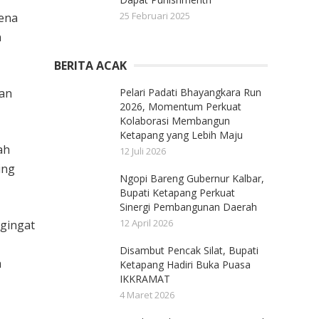
25 Februari 2025
ena
n
BERITA ACAK
ian
Pelari Padati Bhayangkara Run
2026, Momentum Perkuat
Kolaborasi Membangun
Ketapang yang Lebih Maju
ah
12 Juli 2026
ing
Ngopi Bareng Gubernur Kalbar,
Bupati Ketapang Perkuat
Sinergi Pembangunan Daerah
12 April 2026
ngingat
Disambut Pencak Silat, Bupati
a
Ketapang Hadiri Buka Puasa
IKKRAMAT
4 Maret 2026