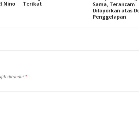
l Nino
Terikat
Sama, Terancam
Dilaporkan atas 
Penggelapan
jib ditandai
*