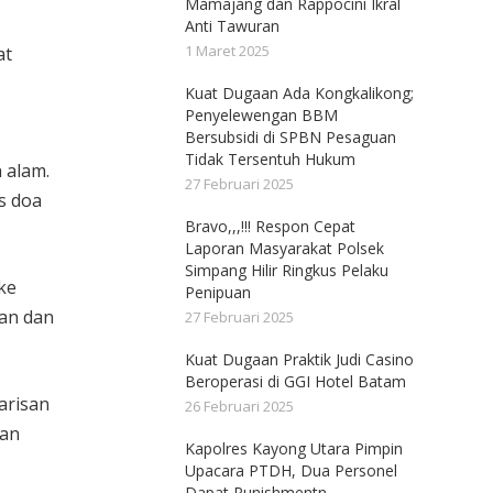
Mamajang dan Rappocini Ikral
Anti Tawuran
1 Maret 2025
at
Kuat Dugaan Ada Kongkalikong;
Penyelewengan BBM
Bersubsidi di SPBN Pesaguan
Tidak Tersentuh Hukum
 alam.
27 Februari 2025
s doa
Bravo,,,!!! Respon Cepat
Laporan Masyarakat Polsek
Simpang Hilir Ringkus Pelaku
ke
Penipuan
lan dan
27 Februari 2025
Kuat Dugaan Praktik Judi Casino
Beroperasi di GGI Hotel Batam
arisan
26 Februari 2025
tan
Kapolres Kayong Utara Pimpin
Upacara PTDH, Dua Personel
Dapat Punishmentn