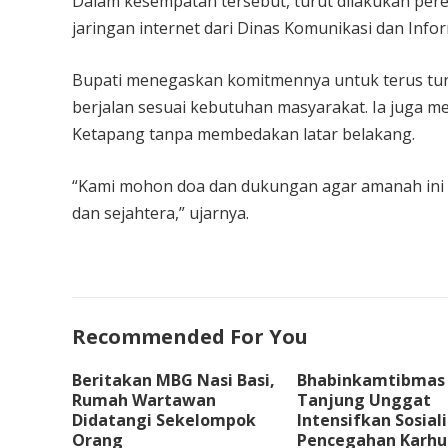
Dalam kesempatan tersebut, turut dilakukan pe
jaringan internet dari Dinas Komunikasi dan Inf
Bupati menegaskan komitmennya untuk terus t
berjalan sesuai kebutuhan masyarakat. Ia juga 
Ketapang tanpa membedakan latar belakang.
“Kami mohon doa dan dukungan agar amanah ini da
dan sejahtera,” ujarnya.
Recommended For You
Beritakan MBG Nasi Basi,
Bhabinkamtibmas
Rumah Wartawan
Tanjung Unggat
Didatangi Sekelompok
Intensifkan Sosiali
Orang
Pencegahan Karhut