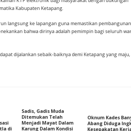
rekaman KTP elektronik bagi masyarakat dengan dukungan
ormatika Kabupaten Ketapang.
urun langsung ke lapangan guna memastikan pembangunan
menekankan bahwa dirinya adalah pemimpin bagi seluruh wa
pat dijalankan sebaik-baiknya demi Ketapang yang maju, a
Sadis, Gadis Muda
Ditemukan Telah
Oknum Kades Ban
sasi
Menjadi Mayat Dalam
Abang Diduga Ingk
la di
Karung Dalam Kondisi
Kesepakatan Kerj