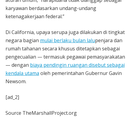
aturan umum, “narapidana tidak dianggap sebagai
karyawan berdasarkan undang-undang
ketenagakerjaan federal.”
Di California, upaya serupa juga dilakukan di tingkat
negara bagian
mulai berlaku bulan lalu
penjara dan
rumah tahanan secara khusus ditetapkan sebagai
pengecualian — termasuk pegawai pemasyarakatan
— dengan
biaya pendingin ruangan disebut sebagai
kendala utama
oleh pemerintahan Gubernur Gavin
Newsom.
[ad_2]
Source TheMarshallProject.org