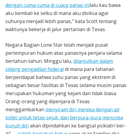
dengan cuma-cuma di cuaca panas ini
lalu kau bawa
aku kembali ke selku di mana aku disiksa agar
suhunya menjadi lebih panas,” kata Scott tentang
waktunya bekerja di jalur pertanian di Texas.
Negara Bagian Lone Star telah menjadi pusat
pertempuran hukum atas panasnya penjara selama
bertahun-tahun. Minggu lalu,
dilanjutkan dalam
sidang pengadilan federal
di mana para tahanan
berpendapat bahwa suhu panas yang ekstrem di
sebagian besar fasilitas di Texas selama musim panas
merupakan hukuman yang kejam dan tidak biasa.
Orang-orang yang dipenjara di Texas
menggambarkan
menyiram diri mereka dengan air
toilet untuk tetap sejuk, dan berpura-pura mencoba
bunuh diri
akan dipindahkan ke bangsal psikiatri ber-
AC —
taktik bertahan hidup
yang akan familier jika