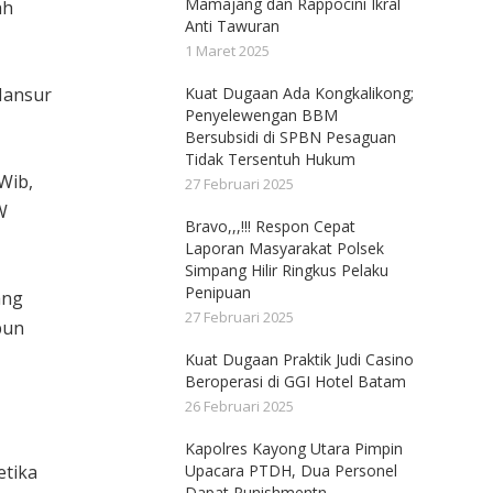
Mamajang dan Rappocini Ikral
ah
Anti Tawuran
1 Maret 2025
 Mansur
Kuat Dugaan Ada Kongkalikong;
Penyelewengan BBM
Bersubsidi di SPBN Pesaguan
Tidak Tersentuh Hukum
Wib,
27 Februari 2025
W
Bravo,,,!!! Respon Cepat
Laporan Masyarakat Polsek
Simpang Hilir Ringkus Pelaku
Penipuan
ang
27 Februari 2025
pun
Kuat Dugaan Praktik Judi Casino
Beroperasi di GGI Hotel Batam
26 Februari 2025
Kapolres Kayong Utara Pimpin
etika
Upacara PTDH, Dua Personel
Dapat Punishmentn