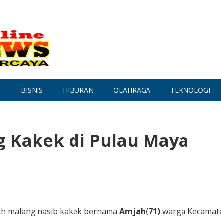
N
BISNIS
HIBURAN
OLAHRAGA
TEKNOLOGI
g Kakek di Pulau Maya
h malang nasib kakek bernama
Amjah(71)
warga Kecamat