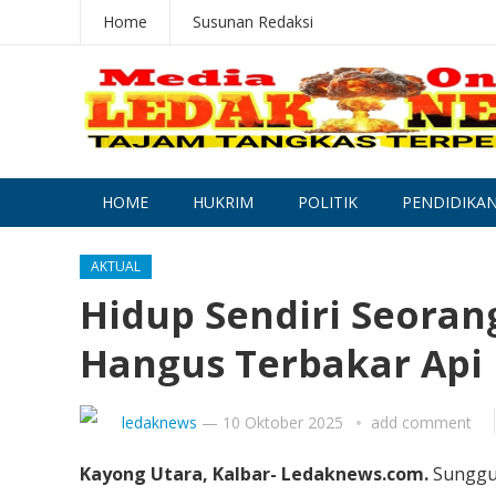
Home
Susunan Redaksi
HOME
HUKRIM
POLITIK
PENDIDIKA
AKTUAL
Hidup Sendiri Seoran
Hangus Terbakar Api
ledaknews
—
10 Oktober 2025
add comment
Kayong Utara, Kalbar- Ledaknews.com.
Sunggu