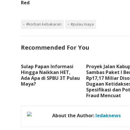
Red
#korban kebakaran
#pulau maya
Recommended For You
Sulap Papan Informasi
Proyek Jalan Kabu
Hingga Naikkan HET,
Sambas Paket I Ber
Ada Apa di SPBU 3T Pulau
Rp17,17 Miliar Diso
Maya?
Dugaan Ketidakse
Spesifikasi dan Po
Fraud Mencuat
About the Author:
ledaknews