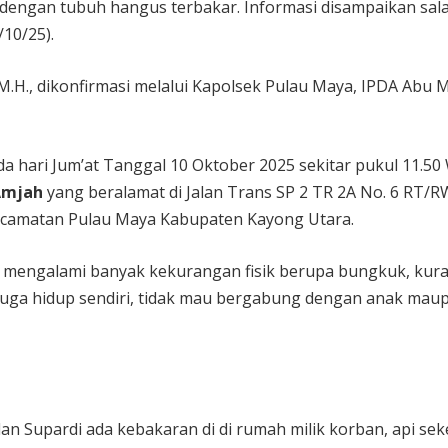
dengan tubuh hangus terbakar. Informasi disampaikan sal
10/25).
, M.H., dikonfirmasi melalui Kapolsek Pulau Maya, IPDA Abu
a hari Jum’at Tanggal 10 Oktober 2025 sekitar pukul 11.50 
Amjah
yang beralamat di Jalan Trans SP 2 TR 2A No. 6 RT/R
 Kecamatan Pulau Maya Kabupaten Kayong Utara.
i mengalami banyak kekurangan fisik berupa bungkuk, kur
juga hidup sendiri, tidak mau bergabung dengan anak mau
an Supardi ada kebakaran di di rumah milik korban, api sek