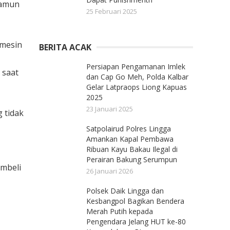
namun
25 Februari 2025
 mesin
BERITA ACAK
Persiapan Pengamanan Imlek
 saat
dan Cap Go Meh, Polda Kalbar
Gelar Latpraops Liong Kapuas
2025
23 Januari 2025
 tidak
Satpolairud Polres Lingga
Amankan Kapal Pembawa
Ribuan Kayu Bakau Ilegal di
Perairan Bakung Serumpun
embeli
26 Januari 2026
Polsek Daik Lingga dan
Kesbangpol Bagikan Bendera
Merah Putih kepada
Pengendara Jelang HUT ke-80