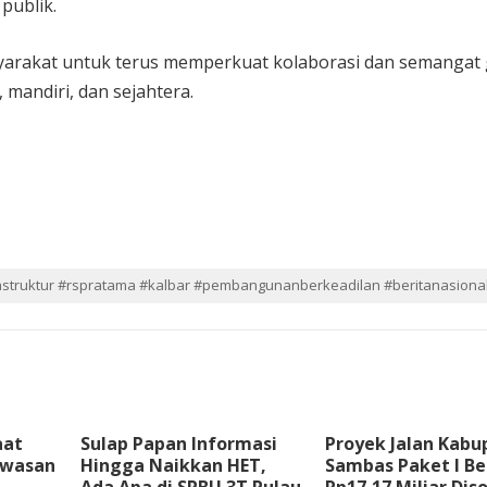
publik.
arakat untuk terus memperkuat kolaborasi dan semangat
mandiri, dan sejahtera.
truktur #rspratama #kalbar #pembangunanberkeadilan #beritanasiona
aat
Sulap Papan Informasi
Proyek Jalan Kabu
awasan
Hingga Naikkan HET,
Sambas Paket I Ber