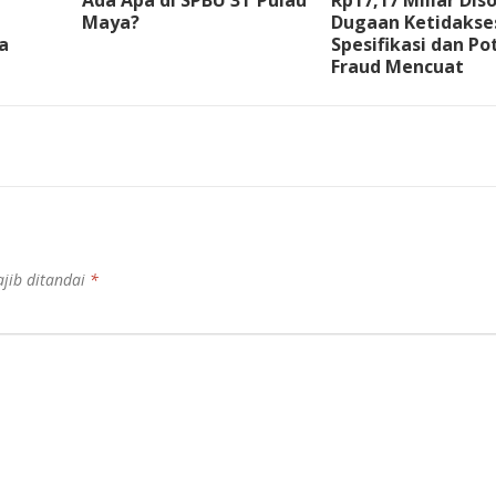
Ada Apa di SPBU 3T Pulau
Rp17,17 Miliar Diso
Maya?
Dugaan Ketidakse
ra
Spesifikasi dan Po
Fraud Mencuat
jib ditandai
*