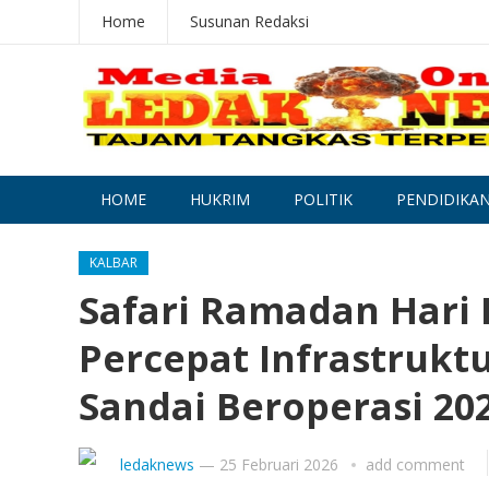
Home
Susunan Redaksi
HOME
HUKRIM
POLITIK
PENDIDIKA
KALBAR
Safari Ramadan Hari
Percepat Infrastrukt
Sandai Beroperasi 20
ledaknews
—
25 Februari 2026
add comment