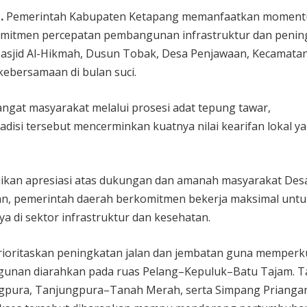
.
Pemerintah Kabupaten Ketapang memanfaatkan momen
omitmen percepatan pembangunan infrastruktur dan penin
 Masjid Al-Hikmah, Dusun Tobak, Desa Penjawaan, Kecamata
kebersamaan di bulan suci.
ngat masyarakat melalui prosesi adat tepung tawar,
adisi tersebut mencerminkan kuatnya nilai kearifan lokal y
kan apresiasi atas dukungan dan amanah masyarakat Des
an, pemerintah daerah berkomitmen bekerja maksimal untu
 di sektor infrastruktur dan kesehatan.
rioritaskan peningkatan jalan dan jembatan guna memperk
bangunan diarahkan pada ruas Pelang–Kepuluk–Batu Tajam. 
ngpura, Tanjungpura–Tanah Merah, serta Simpang Prianga