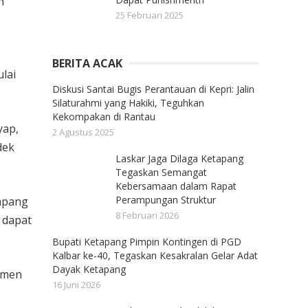
n
25 Februari 2025
BERITA ACAK
lai
Diskusi Santai Bugis Perantauan di Kepri: Jalin
Silaturahmi yang Hakiki, Teguhkan
Kekompakan di Rantau
yap,
2 Agustus 2025
dek
Laskar Jaga Dilaga Ketapang
Tegaskan Semangat
Kebersamaan dalam Rapat
Perampungan Struktur
tapang
8 Februari 2026
 dapat
Bupati Ketapang Pimpin Kontingen di PGD
Kalbar ke-40, Tegaskan Kesakralan Gelar Adat
Dayak Ketapang
tmen
16 Juni 2026