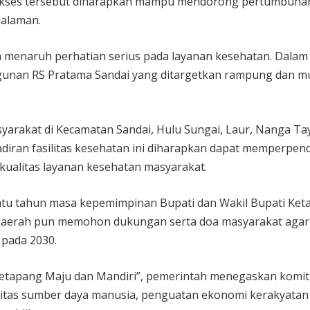
 akses tersebut diharapkan mampu mendorong pertumbuha
dalaman.
ga menaruh perhatian serius pada layanan kesehatan. Dalam
gunan RS Pratama Sandai yang ditargetkan rampung dan mu
yarakat di Kecamatan Sandai, Hulu Sungai, Laur, Nanga Ta
diran fasilitas kesehatan ini diharapkan dapat memperpen
kualitas layanan kesehatan masyarakat.
 satu tahun masa kepemimpinan Bupati dan Wakil Bupati Ke
ah daerah pun memohon dukungan serta doa masyarakat agar
pada 2030.
Ketapang Maju dan Mandiri”, pemerintah menegaskan komi
litas sumber daya manusia, penguatan ekonomi kerakyatan