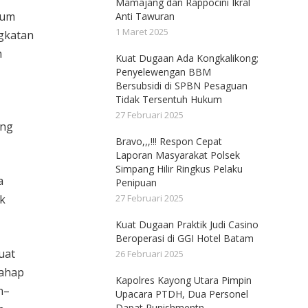
Mamajang dan Rappocini Ikral
tum
Anti Tawuran
1 Maret 2025
gkatan
n
Kuat Dugaan Ada Kongkalikong;
Penyelewengan BBM
Bersubsidi di SPBN Pesaguan
Tidak Tersentuh Hukum
27 Februari 2025
ang
Bravo,,,!!! Respon Cepat
Laporan Masyarakat Polsek
Simpang Hilir Ringkus Pelaku
a
Penipuan
k
27 Februari 2025
Kuat Dugaan Praktik Judi Casino
Beroperasi di GGI Hotel Batam
uat
26 Februari 2025
Tahap
Kapolres Kayong Utara Pimpin
n–
Upacara PTDH, Dua Personel
Dapat Punishmentn