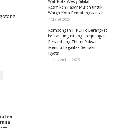
Wali Kota Wesly Silalahi
Resmikan Pasar Murah untuk
Warga Kota Pematangsiantar.
 gotong
7 Maret 2025
Rombongan F-PETIR Berangkat
ke Tanjung Pinang, Perjuangan
Penambang Timah Rakyat
Menuju Legalitas Semakin
Nyata
11 November 2025
l
paten
nilai