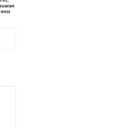
rot,
suaian
tensi