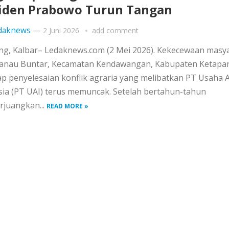
iden Prabowo Turun Tangan
daknews
—
2 Juni 2026
add comment
ng, Kalbar– Ledaknews.com (2 Mei 2026). Kekecewaan masy
anau Buntar, Kecamatan Kendawangan, Kabupaten Ketapa
p penyelesaian konflik agraria yang melibatkan PT Usaha 
sia (PT UAI) terus memuncak. Setelah bertahun-tahun
juangkan...
READ MORE »