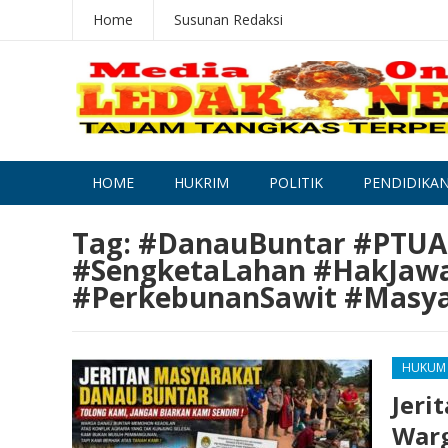
Home
Susunan Redaksi
HOME
HUKRIM
POLITIK
PENDIDIKA
Tag:
#DanauBuntar #PTUAI
#SengketaLahan #HakJaw
#PerkebunanSawit #Masya
HUKUM
Jeri
Warg