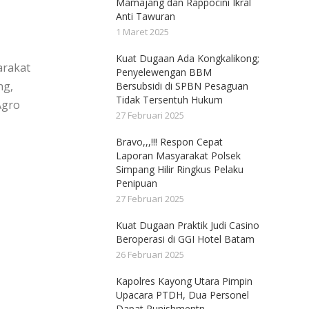
Mamajang dan Rappocini Ikral
Anti Tawuran
1 Maret 2025
Kuat Dugaan Ada Kongkalikong;
arakat
Penyelewengan BBM
ng,
Bersubsidi di SPBN Pesaguan
Tidak Tersentuh Hukum
Agro
27 Februari 2025
Bravo,,,!!! Respon Cepat
Laporan Masyarakat Polsek
Simpang Hilir Ringkus Pelaku
Penipuan
27 Februari 2025
Kuat Dugaan Praktik Judi Casino
Beroperasi di GGI Hotel Batam
26 Februari 2025
Kapolres Kayong Utara Pimpin
Upacara PTDH, Dua Personel
Dapat Punishmentn