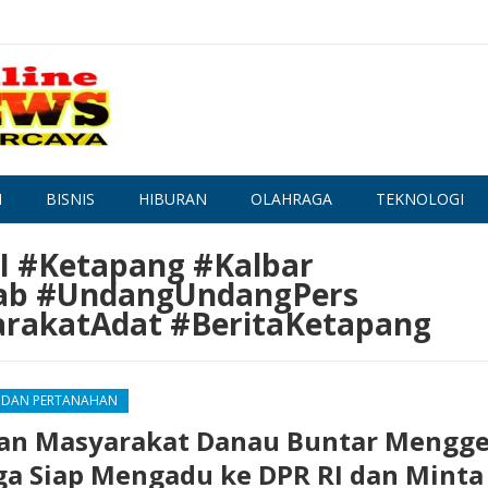
N
BISNIS
HIBURAN
OLAHRAGA
TEKNOLOGI
 #Ketapang #Kalbar
ab #UndangUndangPers
rakatAdat #BeritaKetapang
 DAN PERTANAHAN
tan Masyarakat Danau Buntar Mengg
a Siap Mengadu ke DPR RI dan Minta