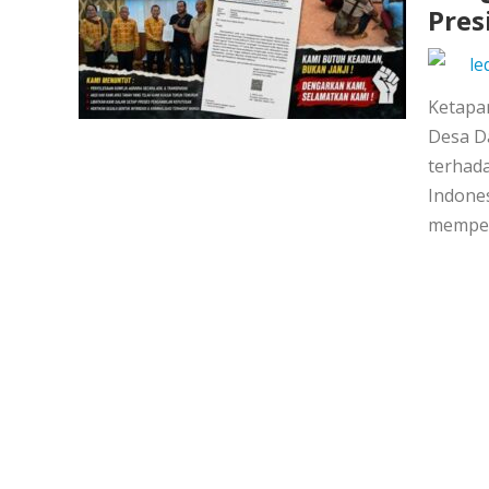
Pres
le
Ketapa
Desa D
terhada
Indone
memper