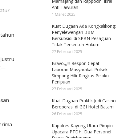
Mamajang dan Rappocini Ikral
Anti Tawuran
atur
1 Maret 2025
Kuat Dugaan Ada Kongkalikong;
Penyelewengan BBM
 tahun
Bersubsidi di SPBN Pesaguan
Tidak Tersentuh Hukum
27 Februari 2025
justru
Bravo,,,!!! Respon Cepat
ng—
Laporan Masyarakat Polsek
Simpang Hilir Ringkus Pelaku
Penipuan
27 Februari 2025
asan
Kuat Dugaan Praktik Judi Casino
Beroperasi di GGI Hotel Batam
26 Februari 2025
erima
Kapolres Kayong Utara Pimpin
Upacara PTDH, Dua Personel
Dapat Punishmentn