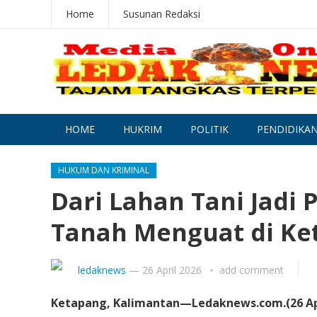
Home
Susunan Redaksi
HOME
HUKRIM
POLITIK
PENDIDIKA
HUKUM DAN KRIMINAL
Dari Lahan Tani Jadi
Tanah Menguat di Ke
ledaknews
—
26 April 2026
add comment
Ketapang, Kalimantan—Ledaknews.com.(26 Ap