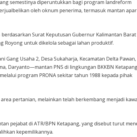
yang semestinya diperuntukkan bagi program landreform
diperjualbelikan oleh oknum penerima, termasuk mantan apar
ah berdasarkan Surat Keputusan Gubernur Kalimantan Barat
g Royong untuk dikelola sebagai lahan produktif.
ni Gang Usaha 2, Desa Sukaharja, Kecamatan Delta Pawan, 
erima, Daryanto—mantan PNS di lingkungan BKKBN Ketapa
 melalui program PRONA sekitar tahun 1988 kepada pihak
gai area pertanian, melainkan telah berkembang menjadi kaw
tan pejabat di ATR/BPN Ketapang, yang disebut turut men
ihkan kepemilikannya.