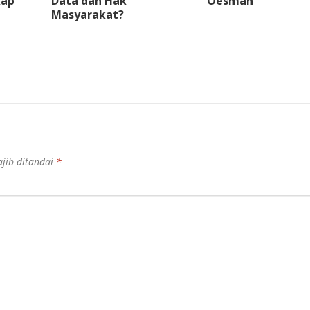
kap
Data dan Hak
Oesman
Masyarakat?
jib ditandai
*