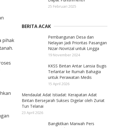
25 Februari 2025
an
BERITA ACAK
Pembangunan Desa dan
a pihak
Nelayan Jadi Prioritas Pasangan
tanah.
Nizar-Novrizal untuk Lingga
19 November 2024
roses
KKSS Bintan Antar Lansia Bugis
g
Terlantar ke Rumah Bahagia
untuk Perawatan Medis
15 April 2026
ihkan
Mendaulat Adat Istiadat: Kerapatan Adat
Bintan Bersejarah Sukses Digelar oleh Zuriat
Tun Telanai
23 April 2026
ngan
Bangkitkan Marwah Pers